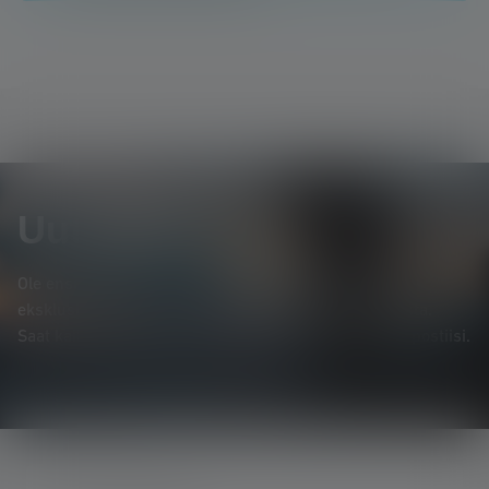
Uutiskirje
Ole ensimmäinen, joka saa tietää uusista tuotteista,
eksklusiivisista tarjouksista ja jännittävistä kilpailuista.
Saat kaiken valaistuksen maailmasta suoraan sähköpostiisi.