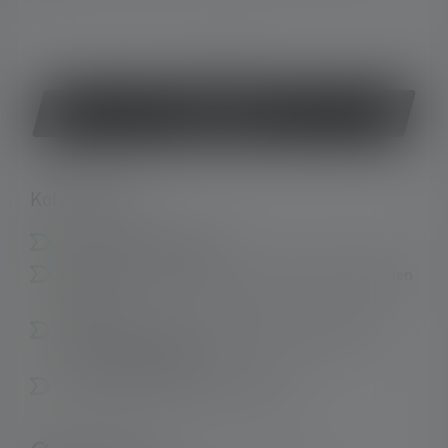
tai
Osta nyt
Kohokohdat:
Sormirengas TAC6R:lle
Mahdollistaa taskulampun ja aseen samanaikaisen
käytön
Takaa maksimaalisen tarkkuuden ja hallinnan
taktisessa käytössä
Liukumaton ja kestävä materiaali