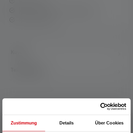
Nopea toimitus
Ilmainen palautus 14 päivän kuluessa
Turvallinen maksu
Kuvaus
Tekniset tiedot
Zustimmung
Details
Über Cookies