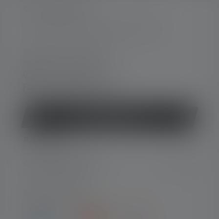
OTA YHTEYTTÄ
Tukea ja neuvontaa seuraavissa asioissa:
Ma-To. 08:00 - 16:00 Kello
Pe. 08:00 - 13:00 Kello
+49 212 5948 0
Yhteydenottolomake
Peruuta sopimus
PALVELU
OIKEUDELLINEN
MAKSUTYYPIT