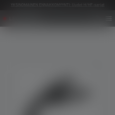
YKSINOMAINEN ENNAKKOMYYNTI: Uudet H/HF-sarjat
Skip image gallery