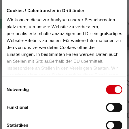
Yhteensopivat tuotteet
Cookies / Datentransfer in Drittländer
Skip product gallery
Wir können diese zur Analyse unserer Besucherdaten
Uusi
Uusi
platzieren, um unsere Website zu verbessern,
personalisierte Inhalte anzuzeigen und Dir ein großartiges
Website-Erlebnis zu bieten. Für weitere Informationen zu
den von uns verwendeten Cookies öffne die
Einstellungen. In bestimmten Fällen werden Daten auch
an Stellen mit Sitz außerhalb der EU übermittelt,
insbesondere an Stellen in den Vereinigten Staaten. Wir
benötigen hierzu noch Deine ausdrückliche Einwilligung,
die Du durch „Alle auswählen“ oder „Auswahl bestätigen“
Einwilligungsauswahl
erteilen. Einzelheiten hierzu findest Du in unserer
Notwendig
Datenschutz-Bestimmungen
.
Taskulamppu TAC6R
Taskulamppu Tactica
Funktional
Outdoor Set TAC6R
129,00 €
169,
Saatavilla heti
Saatavilla heti
Statistiken