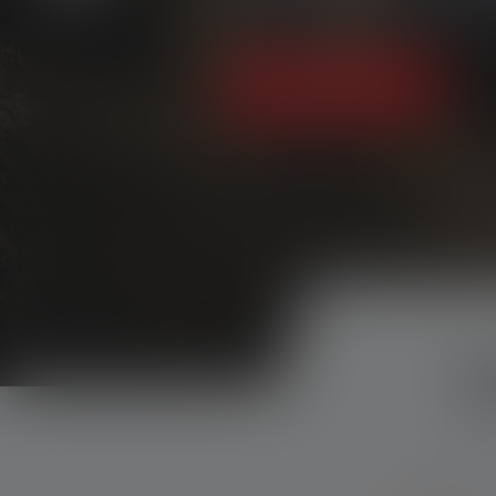
- noch vor dem offizie
Jetzt Zugang sichern
Neue Prod