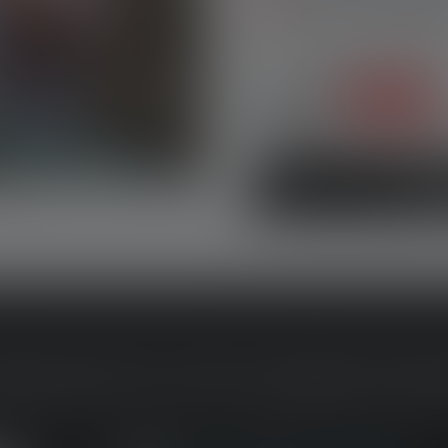
✓
Robust und kindger
Statt:
39,80 €
15% gespart
33,75 
Setpreis:
Set e
RODUKTE FÜR JEDEN EIN