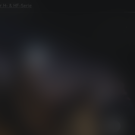
r H- & HF-Serie
r H- & HF-Serie