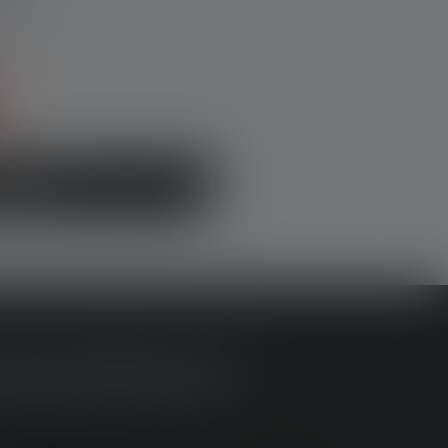
echt
€
ntdecken
SATZBEREICH