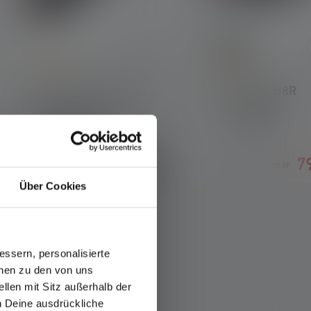
Durchschnittliche Bewertung von 5 von 5 Sternen
Durchschnittliche B
Taschenlampe P7R 25th
Stirnlampe H8R
Anniversary Edition
Farben
Farben
Sofort
119,00 €
7
verfügbar
Sofort verfügbar
Über Cookies
ssern, personalisierte
onen zu den von uns
llen mit Sitz außerhalb der
ch Deine ausdrückliche