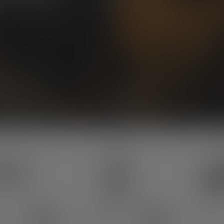
llen Launch.
ukte
Taschenlampen
Stirnlamp