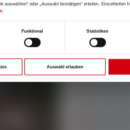
lle auswählen“ oder „Auswahl bestätigen“ erteilen. Einzelheiten h
n
.
Funktional
Statistiken
PRODUKT DES MO
KINDERL
ABENTEU
ies
Auswahl erlauben
Das ideale Licht-Set für
und einfach zu bediene
✓
Stirn- und Taschen
✓
Verschiedene Licht