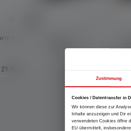
e Bewertung von 5 von 5 Sternen
 W1R Work
Taschenlampe P5R
Tasc
Farben
Farb
Sofo
29,90 €
74,90 €
Sofort verfügbar
ver
Zustimmung
Cookies / Datentransfer in D
Wir können diese zur Analys
Inhalte anzuzeigen und Dir e
verwendeten Cookies öffne di
EU übermittelt, insbesondere