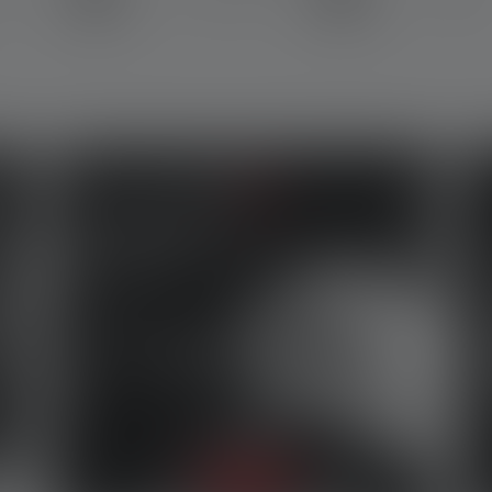
kte
Taschenlampen
Stirnlampe