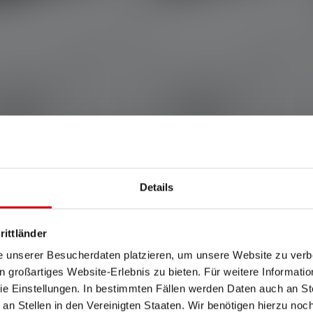
henlampe P7R
Taschenlampe P3R
en
Farben
rt
119,00 €
39,90 €
fügbar
Sofort verfügbar
Details
rittländer
e unserer Besucherdaten platzieren, um unsere Website zu verbe
in großartiges Website-Erlebnis zu bieten. Für weitere Informati
Entdecke alle Produkte
e Einstellungen. In bestimmten Fällen werden Daten auch an Ste
 an Stellen in den Vereinigten Staaten. Wir benötigen hierzu no