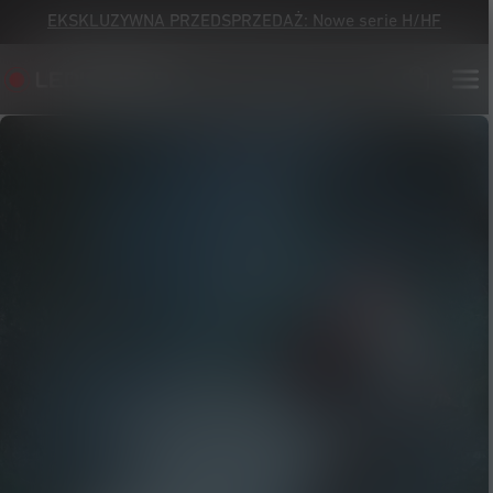
EKSKLUZYWNA PRZEDSPRZEDAŻ: Nowe serie H/HF