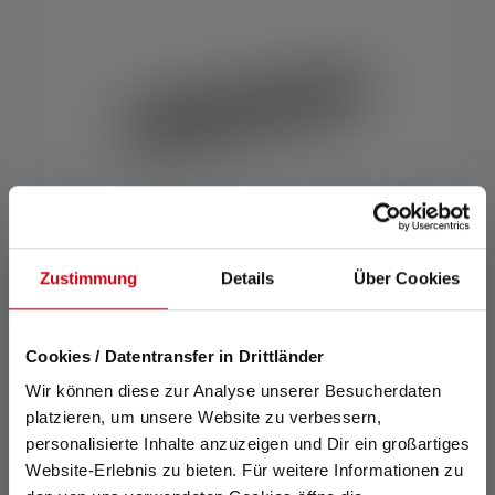
Zustimmung
Details
Über Cookies
Latarka P4
Kolory
Cookies / Datentransfer in Drittländer
139,00 zł
Dostępne natychmiast
Wir können diese zur Analyse unserer Besucherdaten
platzieren, um unsere Website zu verbessern,
personalisierte Inhalte anzuzeigen und Dir ein großartiges
Website-Erlebnis zu bieten. Für weitere Informationen zu