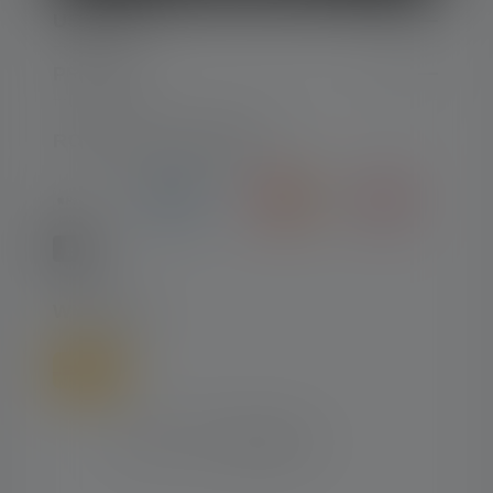
USŁUGA
PRAWNE
RODZAJE PŁATNOŚCI
WYSYŁKA