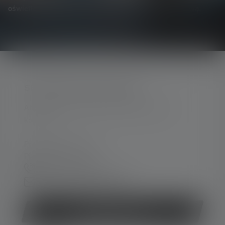
oświetlenia bezpośrednio na swoją skrzynkę pocztową.
SKONTAKTUJ SIĘ Z NAMI
Aby uzyskać wsparcie i porady, prosimy o
kontakt:
Pn.-pt. 08:00 - 16:00
Piąt. 08:00 - 13:00
+49 212 5948 0
Formularz kontaktowy
Odstąp od umowy