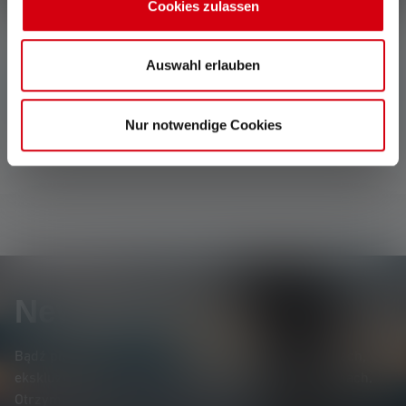
Cookies zulassen
Auswahl erlauben
Nie znaleziono żadnych opinii. Śmiało i podziel się
swoimi spostrzeżeniami z innymi.
Nur notwendige Cookies
Newsletter
Bądź pierwszym, który dowie się o nowych produktach,
ekskluzywnych promocjach i ekscytujących konkursach.
Otrzymuj wszystkie informacje dotyczące świata