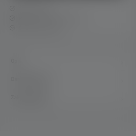
Szybka dostawa
Bezpłatny zwrot w ciągu 14 dni
Bezpieczna płatność
Opis
Dane techniczne
Zakres dostawy