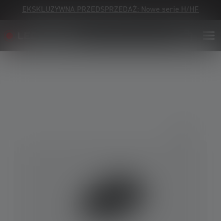
EKSKLUZYWNA PRZEDSPRZEDAŻ: Nowe serie H/HF
Skip image gallery