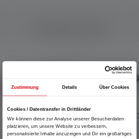
Kompatybilne produkty
Skip product gallery
Zustimmung
Details
Über Cookies
Cookies / Datentransfer in Drittländer
Wir können diese zur Analyse unserer Besucherdaten
platzieren, um unsere Website zu verbessern,
personalisierte Inhalte anzuzeigen und Dir ein großartiges
Latarka P2R
Latarka P3R