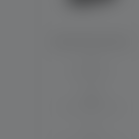
Reflektor H5R Core Edition 2020
Zasięg światła (w m)
200
Czas działania (w godzinach)
50