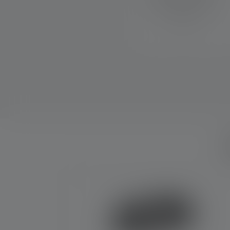
zwiększony blask i
wyjątkowo długą żywotność
diod LED.
Skip product gallery