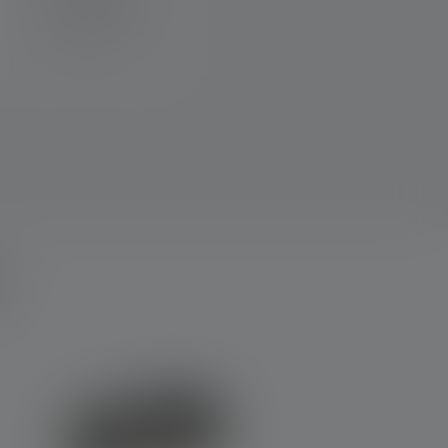
zachowaniu
zaawansowanego systemu
ustawiania ostrości.
?