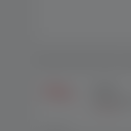
O
2+5 LAT
Wyłącznie w sklepie i
przypadku zakupów u 
*Do warunków
.
Nr.art.:
502121