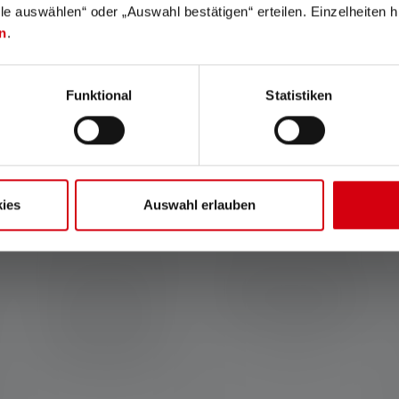
lle auswählen“ oder „Auswahl bestätigen“ erteilen. Einzelheiten h
n
.
Funkcje i technologie
Funktional
Statistiken
ies
Auswahl erlauben
Advanced Focus System
Magnetic Charge System
Nasz system AFS (Advanced
Grazie al sistema di ricarica
Focus System) umożliwia
magnetica, il cavo di ricarica
płynne przejście od
può essere collegato alla
jednorodnych świateł
lampada in modo semplice e
mijania do ostro skupionych
rapido.
świateł drogowych