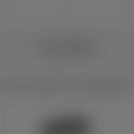
SZCZEGÓŁOWO
Który produkt Ci odpowiada