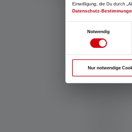
Einwilligung, die Du durch „A
Datenschutz-Bestimmunge
Einwilligungsauswahl
Notwendig
Nur notwendige Cook
Cooling Technology
Dzięki technologii chłodzenia
(CT) ciepło diod LED jest
optymalnie rozpraszane
poprzez inteligentne
wykorzystanie radiatorów.
Zapewnia to wysoką
wydajność energetyczną,