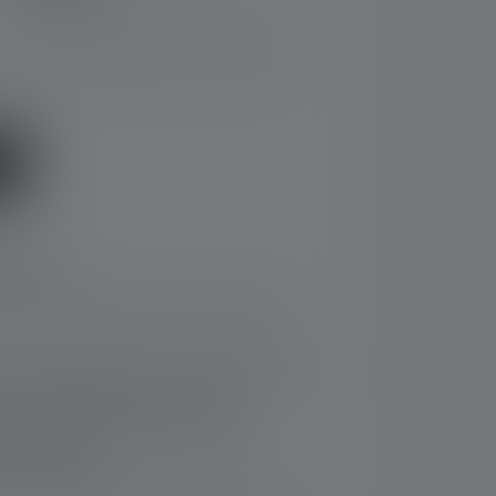
Ceny z podatkiem VAT plus koszty wysyłki
miast, czas dostawy: 2-5 dni robocze
rmacje:
wania dzięki naszemu Advanced Focus
ny system ładowania umożliwia ładowanie
ości podłączania małej wtyczki.
i bezstopniowe ściemnianie dzięki
głowicy lampy