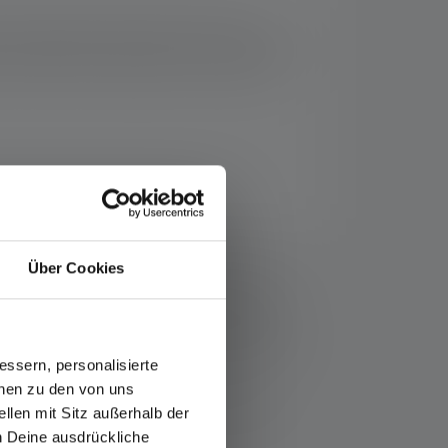
ch. Dzięki systemowi Advanced Focus
ny. Zintegrowany akumulator można wygodnie
 informuje o aktualnym stanie baterii
ledlenser.com/pl-pl/informacje-service/gwarancja/
Über Cookies
a, wartości strumienia świetlnego (lumeny/lm) i
 ustawienia. Funkcja boost (jeśli jest dostępna)
zmierzone wartości są podawane dla światła białego
ssern, personalisierte
onen zu den von uns
 lub, w przypadku lamp z baterią wielokrotnego
llen mit Sitz außerhalb der
ch Deine ausdrückliche