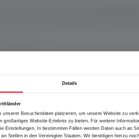
zawsze pod ręką i sprawdza się w każdych warunkach pogodowy
 obracanej o 160° głowicy reflektor jest niezwykle wszechstron
netycznego. Praktyczny wskaźnik stanu naładowania akumulatora
cy www.ledlenser.com
 przeciwnym razie 2 lata. Warunki gwarancji są dostępne na stronie https://
Details
L 1 w odpowiednich ustawieniach. Jeśli nie podano konkretnego ustawieni
awienia, a wartości czasu świecenia (godziny/h) odnoszą się do najniższego
rittländer
lko przez krótki czas. Jeśli lampa jest wyposażona w kolorowe diody LED, 
e unserer Besucherdaten platzieren, um unsere Website zu verbe
ergetyczne, podstawą pomiaru jest "tryb oszczędzania energii".
in großartiges Website-Erlebnis zu bieten. Für weitere Informati
h). Dotyczy to baterii znajdujących się w stanie dostawy danego produktu
e Einstellungen. In bestimmten Fällen werden Daten auch an Ste
o naładowania.
 an Stellen in den Vereinigten Staaten. Wir benötigen hierzu no