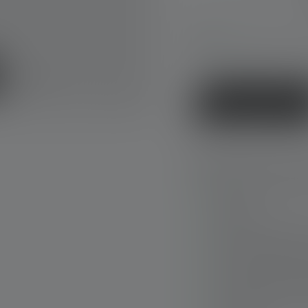
Dostępne natych
Kup teraz
Najważniejsze info
Możliwość ognisko
System
Solidny magnetycz
lampy bez konieczn
Intuicyjna obsługa 
przełącznikowi na 