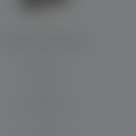
Reflektor H5R Work Edition 2020
Zasięg światła (w m)
200
Czas działania (w godzinach)
45