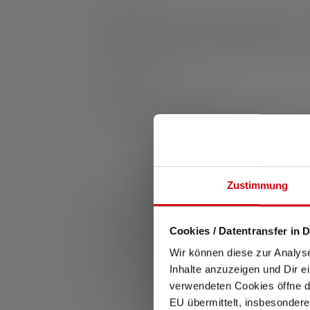
Kompaktowa, mocna latarka H5R Core jest 
System, bezstopniowej regulacji jasności i
ładować za pomocą wytrzymałego styku mag
przez cały czas.
Producent:
Ledlenser GmbH & Co. KG
Kronenstraße 5-7 | 42699 Solingen | Niem
WEEE-Reg-No.: DE 20612570
*: 7 lat gwarancji tylko w przypadku rejestracji, w
Zustimmung
1: Zmierzone wartości zgodnie z normą ANSI/PLATO F
zasięgu (metry/m) odnoszą się do najjaśniejszego ust
Cookies / Datentransfer in D
może być używana wielokrotnie, ale jest dostępna ty
Wir können diese zur Analys
lub białej diody LED. Jeśli lampa ma różne tryby en
Inhalte anzuzeigen und Dir e
2: Obliczona wartość pojemności w watogodzinach (W
verwendeten Cookies öffne di
ładowania, baterii znajdujących się w stanie pełneg
EU übermittelt, insbesondere