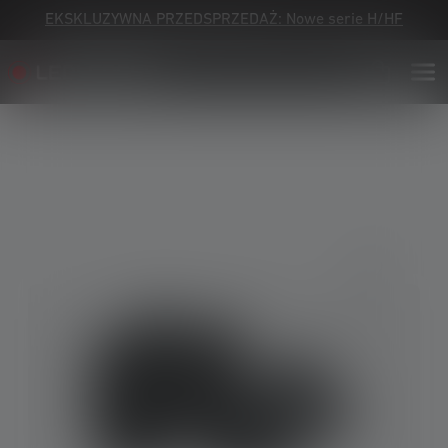
EKSKLUZYWNA PRZEDSPRZEDAŻ: Nowe serie H/HF
Skip image gallery