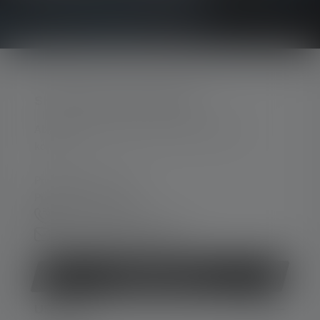
SKONTAKTUJ SIĘ Z NAMI
Aby uzyskać wsparcie i porady, prosimy o
kontakt:
Pn.-pt. 08:00 - 16:00
Piąt. 08:00 - 13:00
+49 212 5948 0
Formularz kontaktowy
Odstąp od umowy
USŁUGA