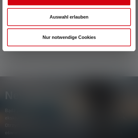
Auswahl erlauben
Nie znaleziono żadnych opinii. Śmiało i podziel się
swoimi spostrzeżeniami z innymi.
Nur notwendige Cookies
Newsletter
Bądź pierwszym, który dowie się o nowych produktach,
ekskluzywnych promocjach i ekscytujących konkursach.
Otrzymuj wszystkie informacje dotyczące świata
oświetlenia bezpośrednio na swoją skrzynkę pocztową.