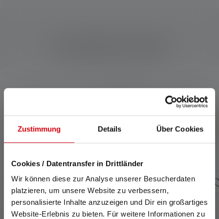
Kompatybilne produkty
Skip product gallery
Zustimmung
Details
Über Cookies
Cookies / Datentransfer in Drittländer
Wir können diese zur Analyse unserer Besucherdaten
platzieren, um unsere Website zu verbessern,
personalisierte Inhalte anzuzeigen und Dir ein großartiges
Latarka iL4
Latarka EX4
Website-Erlebnis zu bieten. Für weitere Informationen zu