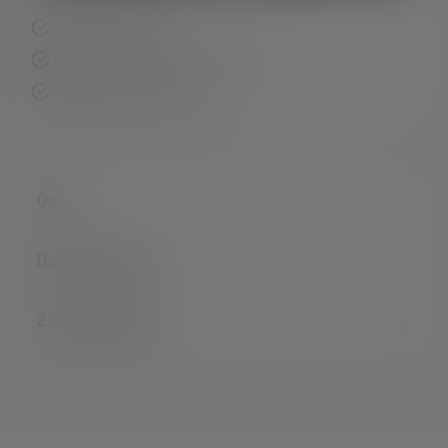
Szybka dostawa
Bezpłatny zwrot w ciągu 14 dni
Bezpieczna płatność
Opis
Dane techniczne
Zakres dostawy