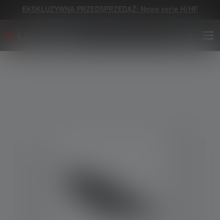
EKSKLUZYWNA PRZEDSPRZEDAŻ: Nowe serie H/HF
Skip image gallery