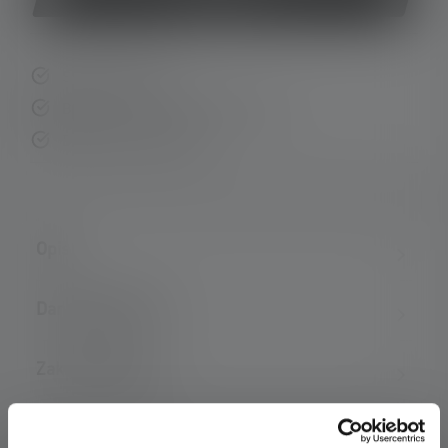
Szybka dostawa
Bezpłatny zwrot w ciągu 14 dni
Bezpieczna płatność
Opis
Dane techniczne
Zakres dostawy