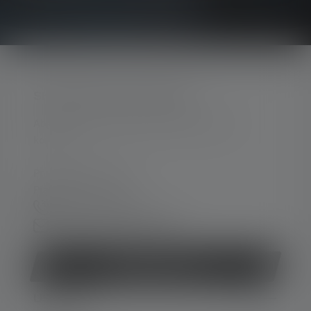
SKONTAKTUJ SIĘ Z NAMI
Aby uzyskać wsparcie i porady, prosimy o
kontakt:
Pn.-pt. 08:00 - 16:00
Piąt. 08:00 - 13:00
+49 212 5948 0
Formularz kontaktowy
Odstąp od umowy
USŁUGA