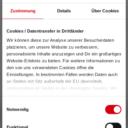
Zustimmung
Details
Über Cookies
Cookies / Datentransfer in Drittländer
Wir können diese zur Analyse unserer Besucherdaten
platzieren, um unsere Website zu verbessern,
personalisierte Inhalte anzuzeigen und Dir ein großartiges
0 z 0 ratings
Website-Erlebnis zu bieten. Für weitere Informationen zu
den von uns verwendeten Cookies öffne die
Einstellungen. In bestimmten Fällen werden Daten auch
Average rating of 0 out of 5 stars
an Stellen mit Sitz außerhalb der EU übermittelt,
Wystaw ocenę!
insbesondere an Stellen in den Vereinigten Staaten. Wir
benötigen hierzu noch Deine ausdrückliche Einwilligung,
Podziel się swoimi doświadczeniami z produktem z innymi
die Du durch „Alle auswählen“ oder „Auswahl bestätigen“
klientami.
Einwilligungsauswahl
erteilen. Einzelheiten hierzu findest Du in unserer
Notwendig
Napisz recenzję
Datenschutz-Bestimmungen
.
Funktional