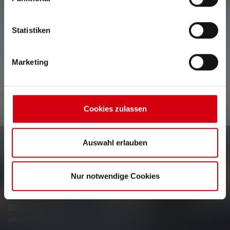
Nie znaleziono żadnych opinii. Śmiało i podziel się
Statistiken
swoimi spostrzeżeniami z innymi.
Marketing
Cookies zulassen
Auswahl erlauben
Newsletter
Nur notwendige Cookies
Bądź pierwszym, który dowie się o nowych produktach,
ekskluzywnych promocjach i ekscytujących konkursach.
Otrzymuj wszystkie informacje dotyczące świata
oświetlenia bezpośrednio na swoją skrzynkę pocztową.