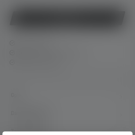
Kup teraz
Szybka dostawa
Bezpłatny zwrot w ciągu 14 dni
Bezpieczna płatność
Opis
Dane techniczne
Zakres dostawy