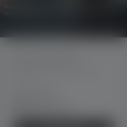
ekskluzywnych promocjach i ekscytujących konkursach.
Otrzymuj wszystkie informacje dotyczące świata
oświetlenia bezpośrednio na swoją skrzynkę pocztową.
SKONTAKTUJ SIĘ Z NAMI
Aby uzyskać wsparcie i porady, prosimy o
kontakt:
Pn.-pt. 08:00 - 16:00
Piąt. 08:00 - 13:00
+49 212 5948 0
Formularz kontaktowy