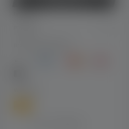
Odstąp od umowy
USŁUGA
PRAWNE
RODZAJE PŁATNOŚCI
WYSYŁKA