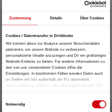
Zustimmung
Details
Über Cookies
Cookies / Datentransfer in Drittländer
Wir können diese zur Analyse unserer Besucherdaten
platzieren, um unsere Website zu verbessern,
personalisierte Inhalte anzuzeigen und Dir ein großartiges
Website-Erlebnis zu bieten. Für weitere Informationen zu
den von uns verwendeten Cookies öffne die
0 z 0 ratings
Einstellungen. In bestimmten Fällen werden Daten auch
an Stellen mit Sitz außerhalb der EU übermittelt,
Average rating of 0 out of 5 stars
insbesondere an Stellen in den Vereinigten Staaten. Wir
Wystaw ocenę!
benötigen hierzu noch Deine ausdrückliche Einwilligung,
die Du durch „Alle auswählen“ oder „Auswahl bestätigen“
Einwilligungsauswahl
Podziel się swoimi doświadczeniami z produktem z innymi
erteilen. Einzelheiten hierzu findest Du in unserer
Notwendig
klientami.
Datenschutz-Bestimmungen
.