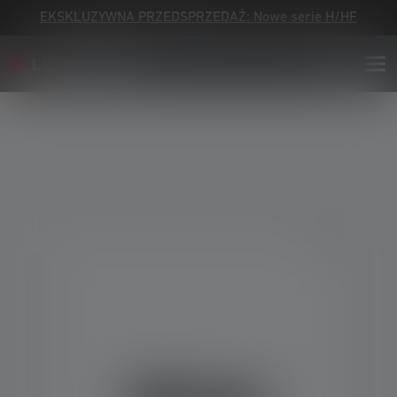
EKSKLUZYWNA PRZEDSPRZEDAŻ: Nowe serie H/HF
Skip image gallery