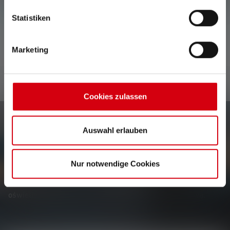
Nie znaleziono żadnych opinii. Śmiało i podziel się
swoimi spostrzeżeniami z innymi.
Statistiken
Marketing
Cookies zulassen
Newsletter
Auswahl erlauben
Bądź pierwszym, który dowie się o nowych produktach,
Nur notwendige Cookies
ekskluzywnych promocjach i ekscytujących konkursach.
Otrzymuj wszystkie informacje dotyczące świata
oświetlenia bezpośrednio na swoją skrzynkę pocztową.