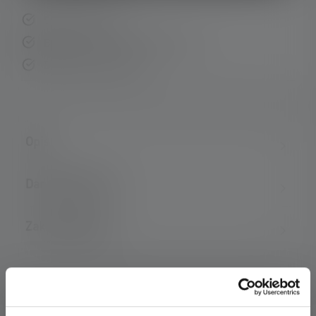
Szybka dostawa
Bezpłatny zwrot w ciągu 14 dni
Bezpieczna płatność
Opis
Dane techniczne
Zakres dostawy