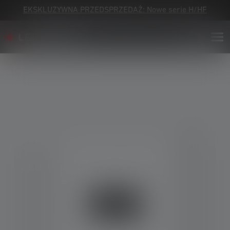
EKSKLUZYWNA PRZEDSPRZEDAŻ: Nowe serie H/HF
Skip image gallery