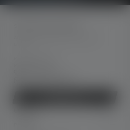
SKONTAKTUJ SIĘ Z NAMI
Aby uzyskać wsparcie i porady, prosimy o
kontakt:
Pn.-pt. 08:00 - 16:00
Piąt. 08:00 - 13:00
+49 212 5948 0
Formularz kontaktowy
Odstąp od umowy
USŁUGA
PRAWNE