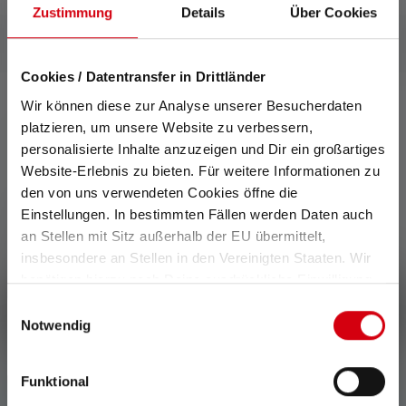
Zustimmung
Details
Über Cookies
Cookies / Datentransfer in Drittländer
Wir können diese zur Analyse unserer Besucherdaten
platzieren, um unsere Website zu verbessern,
0 z 0 ratings
personalisierte Inhalte anzuzeigen und Dir ein großartiges
Website-Erlebnis zu bieten. Für weitere Informationen zu
den von uns verwendeten Cookies öffne die
Average rating of 0 out of 5 stars
Einstellungen. In bestimmten Fällen werden Daten auch
Wystaw ocenę!
an Stellen mit Sitz außerhalb der EU übermittelt,
insbesondere an Stellen in den Vereinigten Staaten. Wir
Podziel się swoimi doświadczeniami z produktem z innymi
benötigen hierzu noch Deine ausdrückliche Einwilligung,
klientami.
die Du durch „Alle auswählen“ oder „Auswahl bestätigen“
Einwilligungsauswahl
Napisz recenzję
erteilen. Einzelheiten hierzu findest Du in unserer
Notwendig
Datenschutz-Bestimmungen
.
Funktional