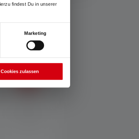
ierzu findest Du in unserer
 superficiale e nel colore.
Marketing
Cookies zulassen
USB-C
Batteria ricaricabile: comoda
ed ecologica