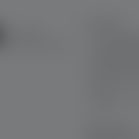
Punti salienti:
Torcia ricaricabile
a fuoco (Advanced Fo
Doppia alimentazion
getta e si ricarica 
Funzionamento intui
Sostenibile: Utilizz
anni**.
Portachiavi per fiss
zaino
Consegna rapida
Resi gratuiti entro 