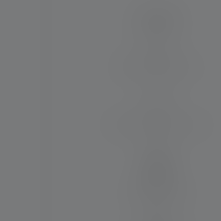
Torcia P3
Gamma luminosa (in m)
110
Flusso luminoso max. (in lm)
130
Materiale
Lega di alluminio