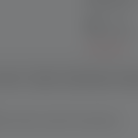
Pagamento sicuro
Set di prodotti:
Scopri i nostri set esclu
Per saperne di più
rizione del
Dati tecnici
Ambito di consegna
Scarica
zio online Ledlenser: 10 anni di garanzia previa registrazione. Per
 presso altri rivenditori, la garanzia è di 7 anni previa registrazione.