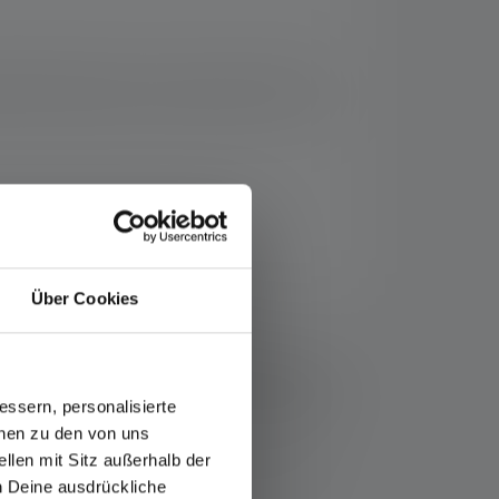
calizzazione e per creare un fascio di luce
nenti in alluminio sono realizzati con il 75%
Über Cookies
rmazioni-e-servizio-clienti/garanzia/
, i valori del flusso luminoso (lumen/lm) e della
stazione più bassa. La funzione boost (se disponibile)
ssern, personalisierte
ati, i valori misurati sono indicati con luce bianca o
onen zu den von uns
ione.
llen mit Sitz außerhalb der
pettivo articolo o, nel caso di lampade con batteria
ch Deine ausdrückliche