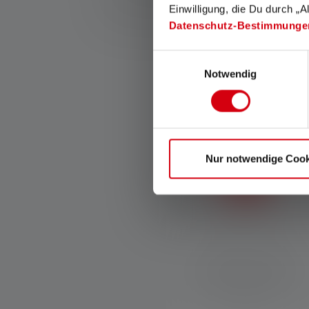
ricaricabile, alla/e batteria/e contenuta/e in condizio
Einwilligung, die Du durch „A
Datenschutz-Bestimmunge
9: Tutti i componenti in alluminio sono realizzati con
Einwilligungsauswahl
Notwendig
Nur notwendige Cook
Dual Power Source
Per le lampade con doppia
alimentazione, è possibile
utilizzare batterie Ledlenser
ricaricabili o batterie usa e