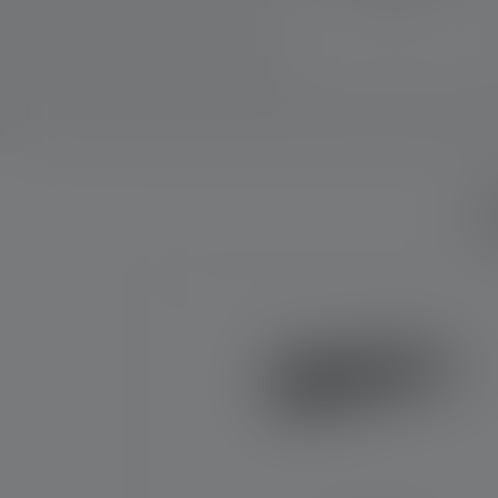
getta.
Q
Skip product gallery