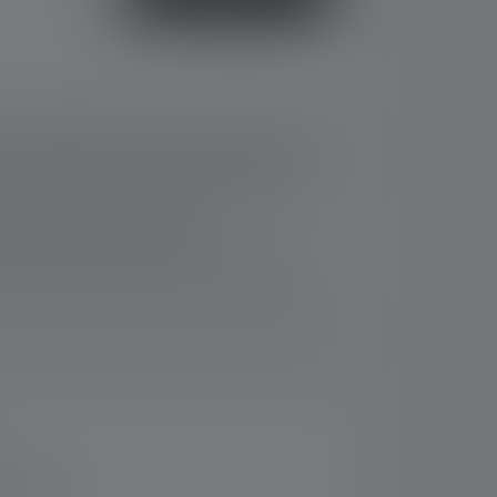
 con anello portachiavi con funzione di messa
cus System) e tre livelli di luminosità.
e: Funziona con batterie ricaricabili e usa e
tramite USB-C sulla batteria.
tivo grazie all'interruttore di chiusura
o di alluminio riciclato al 75%⁹ e garanzia di 7
are in modo sicuro la torcia alle chiavi o allo
14 giorni