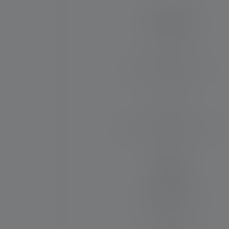
Torcia P3R
Gamma luminosa (in m)
130
Flusso luminoso max. (in lm)
200
Materiale
Lega di alluminio