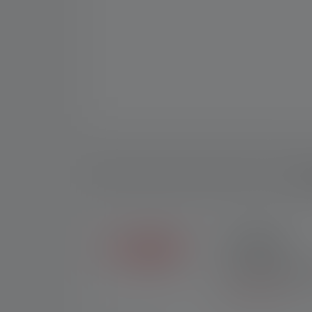
Desc
2+5 ANNI
In esclusiva nel nego
gli acquisti effettuati
*Alle condizioni
.