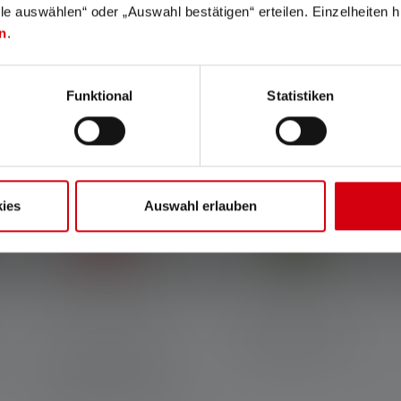
ni di piena carica.
lle auswählen“ oder „Auswahl bestätigen“ erteilen. Einzelheiten h
n
.
 almeno il 75% di alluminio riciclato e possono quindi variare nella struttura
Funktional
Statistiken
Caratteristiche e tecnologie
ies
Auswahl erlauben
Brilliant Clarity
Sostenibile
Fascio luminoso potente e
Realizzato con materiali
preciso con funzione di
riciclati e coperto da una
messa a fuoco grazie al
garanzia di 7 anni*
nostro leggendario sistema