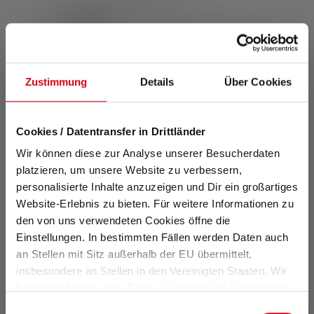
Luce di lavoro W6R Work
Colori
CHF 76.90
Disponibile
Zustimmung
Details
Über Cookies
Cookies / Datentransfer in Drittländer
Wir können diese zur Analyse unserer Besucherdaten
platzieren, um unsere Website zu verbessern,
personalisierte Inhalte anzuzeigen und Dir ein großartiges
Website-Erlebnis zu bieten. Für weitere Informationen zu
den von uns verwendeten Cookies öffne die
Einstellungen. In bestimmten Fällen werden Daten auch
an Stellen mit Sitz außerhalb der EU übermittelt,
insbesondere an Stellen in den Vereinigten Staaten. Wir
benötigen hierzu noch Deine ausdrückliche Einwilligung,
Lampada frontale KIDLED4R
die Du durch „Alle auswählen“ oder „Auswahl bestätigen“
Einwilligungsauswahl