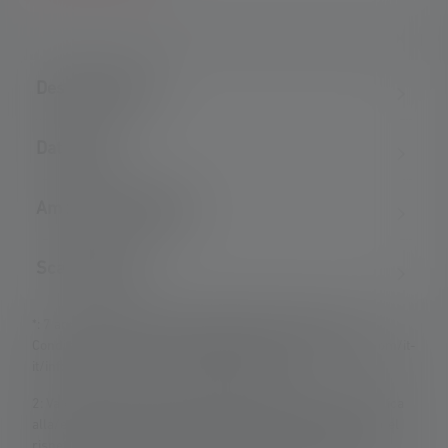
Descrizione del
Dati tecnici
Ambito di consegna
Scaricamento
*: 7 anni di garanzia solo se registrati, altrimenti 2 anni.
Condizioni di garanzia visualizzabili su https://ledlenser.com/it-
it/informazioni-e-servizio-clienti/garanzia/
2: Valore calcolato della capacità in wattora (Wh). Ciò si applica
alla/e batteria/e contenuta/e nelle condizioni di consegna del
rispettivo articolo o, nel caso di lampade con batteria