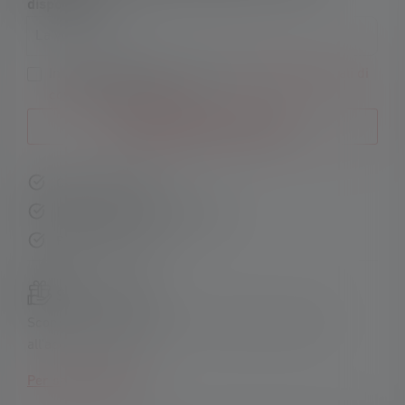
disponibile.
La vostra e-mail
Inviando il modulo, accetto le
Condizioni generali di
contratto
e le
Privacy
.
Avvisami delle nuove scorte
Consegna rapida
Resi gratuiti entro 14 giorni
Pagamento sicuro
Set di prodotti:
Scopri i nostri set esclusivi e risparmia rispetto
all'acquisto singolo!
Per saperne di più