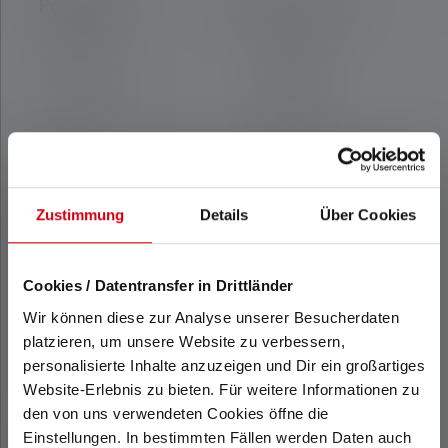
Powerbank
Powerbank Flex5
Flex3
Materiale
Materiale
PC + ABS
PC
Zustimmung
Details
Über Cookies
Classe di
Classe di
protezione IP
protezione IP
IP65
IP65
Cookies / Datentransfer in Drittländer
Wir können diese zur Analyse unserer Besucherdaten
platzieren, um unsere Website zu verbessern,
Ambito di
personalisierte Inhalte anzuzeigen und Dir ein großartiges
Ambito di
consegna:
Website-Erlebnis zu bieten. Für weitere Informationen zu
consegna:
21700 Li-ion 4500
den von uns verwendeten Cookies öffne die
18650 Li-Ion
mAh
Einstellungen. In bestimmten Fällen werden Daten auch
rechargeable