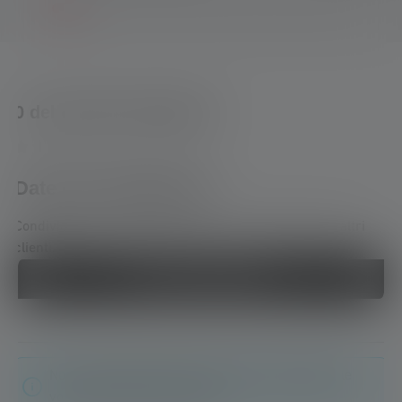
0 del 0 delle valutazioni
Average rating of 0 out of 5 stars
Date una valutazione!
Condividete la vostra esperienza con il prodotto con altri
clienti.
Scrivi una recensione
Non sono state trovate recensioni. Condividete le
vostre scoperte con gli altri.