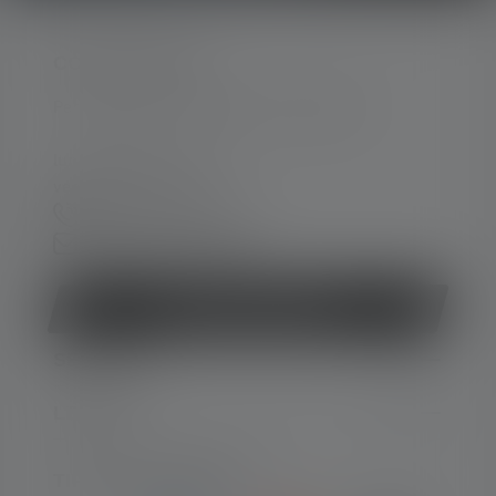
CONTATTATECI
Per assistenza e consulenza, rivolgersi a:
lun-ven 08:00 - 16:00
ven 08:00 - 13:00
+49 212 5948 150
Modulo di contatto
Revocare il contratto
SERVIZIO
LEGALE
TIPI DI PAGAMENTO