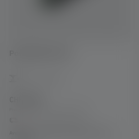
Powerbank Flex3
Incisione - ora gratis
CHF 36.90
Prezzi IVA inclusa, più spese di spedizione
Di nuovo disponibile a breve
Avvisatemi non appena il prodotto sarà di nuovo