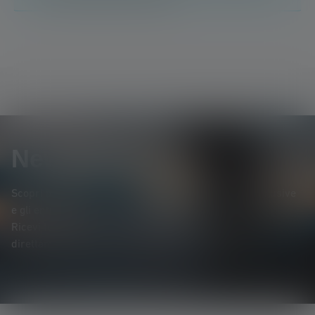
Newsletter
Scopri per primo* i nuovi prodotti, le promozioni esclusive
e gli entusiasmanti concorsi a premi.
Ricevi tutte le novità sul mondo dell'illuminazione
direttamente nella tua casella di posta elettronica.