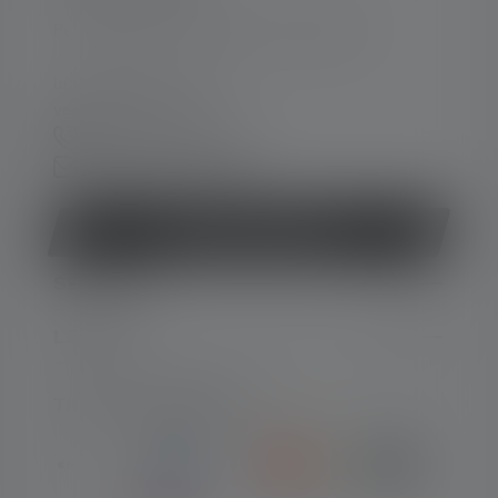
Per assistenza e consulenza, rivolgersi a:
lun-ven 08:00 - 16:00
ven 08:00 - 13:00
+49 212 5948 150
Modulo di contatto
Revocare il contratto
SERVIZIO
LEGALE
TIPI DI PAGAMENTO