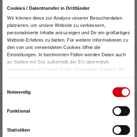
Cookies / Datentransfer in Drittländer
Wir können diese zur Analyse unserer Besucherdaten
CHF 90.80
Vantaggio di prezzo del set:
platzieren, um unsere Website zu verbessern,
CHF 74.46
personalisierte Inhalte anzuzeigen und Dir ein großartiges
Website-Erlebnis zu bieten. Für weitere Informationen zu
Prezzi IVA inclusa, più spese di spedizione
den von uns verwendeten Cookies öffne die
Einstellungen. In bestimmten Fällen werden Daten auch
Acquista ora
an Stellen mit Sitz außerhalb der EU übermittelt,
insbesondere an Stellen in den Vereinigten Staaten. Wir
benötigen hierzu noch Deine ausdrückliche Einwilligung,
die Du durch „Alle auswählen“ oder „Auswahl bestätigen“
Einwilligungsauswahl
erteilen. Einzelheiten hierzu findest Du in unserer
Notwendig
Datenschutz-Bestimmungen
.
Funktional
Statistiken