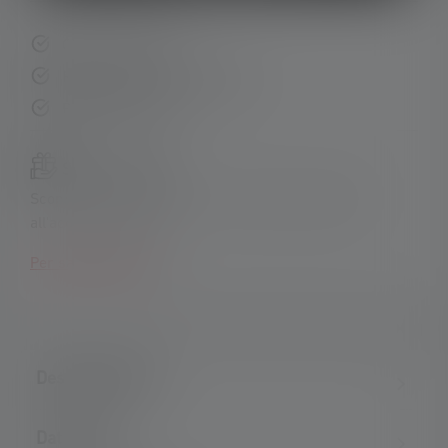
Consegna rapida
Resi gratuiti entro 14 giorni
Pagamento sicuro
Set di prodotti:
Scopri i nostri set esclusivi e risparmia rispetto
all'acquisto singolo!
Per saperne di più
Descrizione del
Dati tecnici