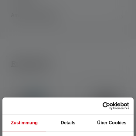
Ambito di consegna
Running-Set
Zustimmung
Details
Über Cookies
1x
Lampada frontale
1x
Luce di corteccia
NEO5R
(
CHF 69.90
)
CU2R
(
CHF 20.90
)