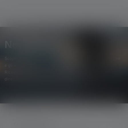
Newsletter
Scopri per primo* i nuovi prodotti, le promozioni esclusive
e gli entusiasmanti concorsi a premi.
Ricevi tutte le novità sul mondo dell'illuminazione
direttamente nella tua casella di posta elettronica.
CONTATTATECI