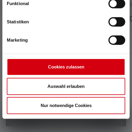
Funktional
Lampe de poche TAC7R
Lampe de poche Tact
Outdoor Set TAC7R
159,00 €
199,
Disponible
Disponible
Statistiken
Marketing
Cookies zulassen
0 de 0 évaluations
Auswahl erlauben
Average rating of 0 out of 5 stars
Donnez une évaluation !
Nur notwendige Cookies
Partage ton expérience du produit avec d'autres clients.
Écrire une évaluation !