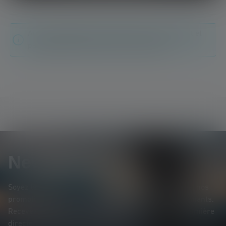
Aucune évaluation n'a été trouvée. Va de l'avant et
partage tes découvertes avec les autres.
Newsletter
Soyez le premier à découvrir nos nouveaux produits, nos
promotions exclusives et nos jeux-concours passionnants.
Recevez toutes les informations sur l'univers de la lumière
directement dans votre boîte mail.