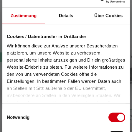
Zustimmung
Details
Über Cookies
Produits compatibles
Cookies / Datentransfer in Drittländer
Skip product gallery
Wir können diese zur Analyse unserer Besucherdaten
platzieren, um unsere Website zu verbessern,
Nouveau
Nouveau
personalisierte Inhalte anzuzeigen und Dir ein großartiges
Website-Erlebnis zu bieten. Für weitere Informationen zu
den von uns verwendeten Cookies öffne die
Einstellungen. In bestimmten Fällen werden Daten auch
an Stellen mit Sitz außerhalb der EU übermittelt,
insbesondere an Stellen in den Vereinigten Staaten. Wir
benötigen hierzu noch Deine ausdrückliche Einwilligung,
die Du durch „Alle auswählen“ oder „Auswahl bestätigen“
Einwilligungsauswahl
erteilen. Einzelheiten hierzu findest Du in unserer
Notwendig
Datenschutz-Bestimmungen
.