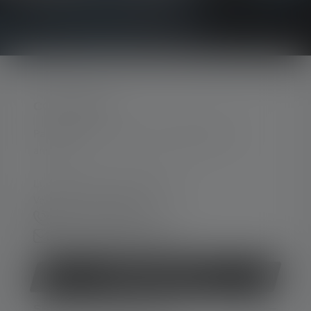
CONTACTER
Par téléphone ou mail (nous répondons en
anglais):
Lun-Jeu. 08:00 - 16:00 heures
Ve. 08:00 - 13:00 heures
+33 1 83 64 37 60
Formulaire de contact
Rétracter le contrat
SERVICE APRÈS-VENTE