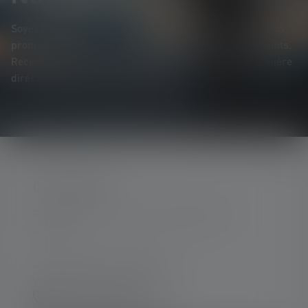
Soyez le premier à découvrir nos nouveaux produits, nos
promotions exclusives et nos jeux-concours passionnants.
Recevez toutes les informations sur l'univers de la lumière
directement dans votre boîte mail.
CONTACTER
Par téléphone ou mail (nous répondons en
anglais):
Lun-Jeu. 08:00 - 16:00 heures
Ve. 08:00 - 13:00 heures
+33 1 83 64 37 60