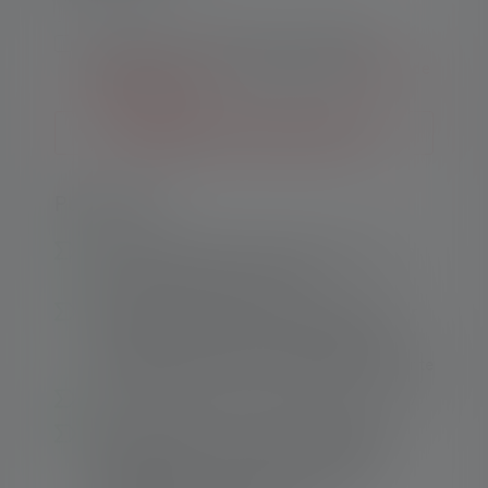
En envoyant ce formulaire, j'accepte les
Conditions générales
ainsi que les
Politique de
confidentialité
.
Me prévenir des nouveaux stocks
Points forts :
Optique innovante et tête pivotante pour un
éclairage optimal du parcours
Deux modes d'énergie : Energy Saving pour
une longue durée de fonctionnement et
Constant Current pour une lumière constante
Protection élevée contre la poussière - IP57
Back-up-Mode : une heure d'autonomie
restante à partir du premier Low Battery