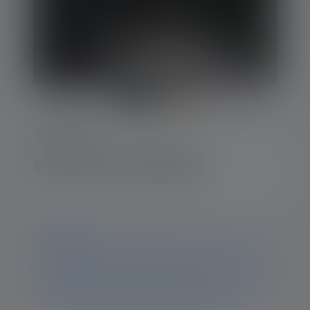
Série-NEO
Lampe frontale NEO4
Avis
Ce produit n'est plus disponible. Vous trouverez
toutes les informations et données sur cette page. Si
vous avez d'autres questions, notre équipe
d'assistance se fera un plaisir de vous aider.