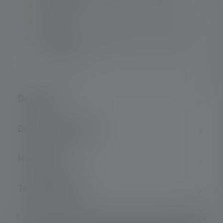
Protection élevée contre la poussière et l'eau
(IP57)
Tête de lampe pivotante pour une direction
individuelle
Description
Données techniques
Matériel fourni
Téléchargements
1: Valeurs mesurées conformément à la norme ANSI/PLATO FL