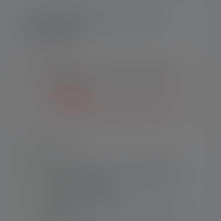
Avertissez-moi dès que le produit sera de
nouveau en stock.
Ton e-mail
En envoyant ce formulaire, j'accepte les
Conditions générales
ainsi que les
Politique de
confidentialité
.
Me prévenir des nouveaux stocks
Points forts :
Éclairage étendu pour un travail agréable
Meilleure adaptation dans la pièce grâce à
l'éclairage périphérique
Batterie Li-Ion intégrée et rechargeable via
micro-USB