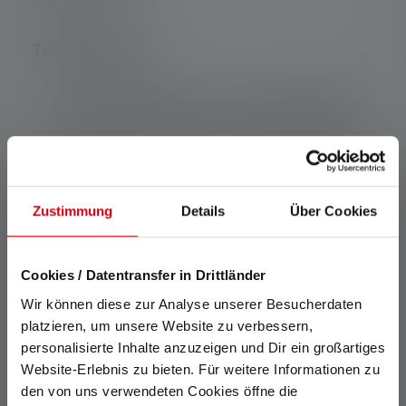
Téléchargements
Caractéristiques et technologies
Zustimmung
Details
Über Cookies
Clip de fixation
Aimont
Cookies / Datentransfer in Drittländer
Wir können diese zur Analyse unserer Besucherdaten
Grâce au clip pratique, vous
L'aimant fixe votre lampe
platzieren, um unsere Website zu verbessern,
pouvez fixer votre Ledlenser
partout où vous en avez
personalisierte Inhalte anzuzeigen und Dir ein großartiges
partout où vous en avez
besoin.
besoin.
Website-Erlebnis zu bieten. Für weitere Informationen zu
den von uns verwendeten Cookies öffne die