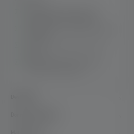
Technologie chip-on-board pour une
répartition uniforme de la lumière
Rechargeable via un port USB en seulement
3,5 heures1
Fixation flexible avec aimant, crochet et
support
Éclairage optimal du chantier grâce au
mécanisme de basculement
Description
Données techniques
Matériel fourni