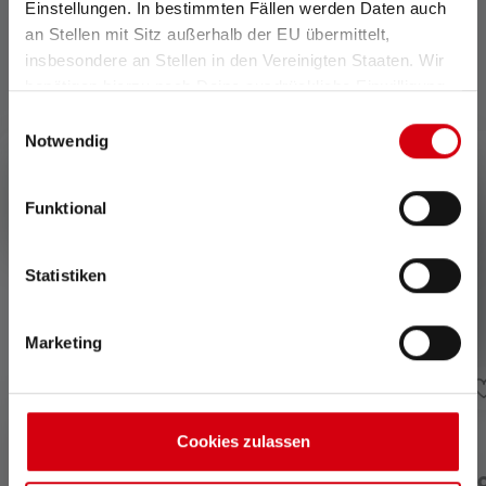
Einstellungen. In bestimmten Fällen werden Daten auch
an Stellen mit Sitz außerhalb der EU übermittelt,
insbesondere an Stellen in den Vereinigten Staaten. Wir
Accessoires
benötigen hierzu noch Deine ausdrückliche Einwilligung,
die Du durch „Alle auswählen“ oder „Auswahl bestätigen“
Einwilligungsauswahl
Skip product gallery
erteilen. Einzelheiten hierzu findest Du in unserer
Notwendig
Datenschutz-Bestimmungen
.
Funktional
Statistiken
Marketing
Cookies zulassen
USB Car Charger
USB Adapter 2.4A