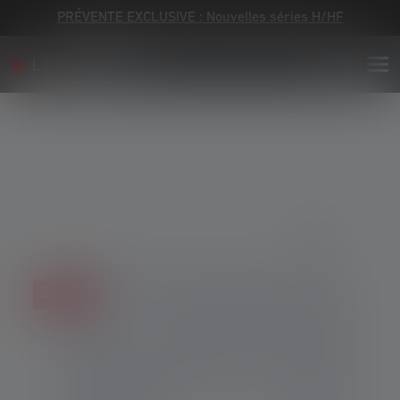
PRÉVENTE EXCLUSIVE : Nouvelles séries H/HF
Skip image gallery
Soldes