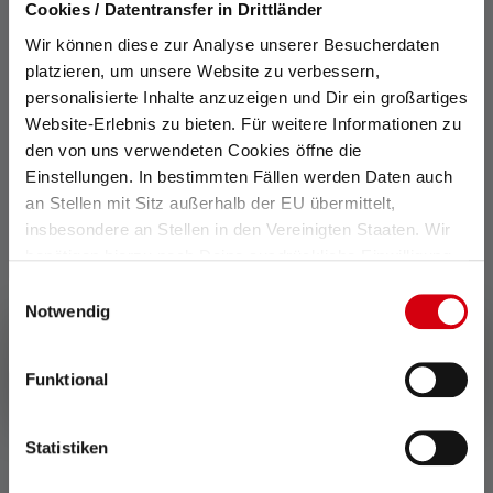
Cookies / Datentransfer in Drittländer
Wir können diese zur Analyse unserer Besucherdaten
Average rating of 5 out of 5 stars
platzieren, um unsere Website zu verbessern,
Lampe frontale NEO9R
personalisierte Inhalte anzuzeigen und Dir ein großartiges
Couleurs
Website-Erlebnis zu bieten. Für weitere Informationen zu
den von uns verwendeten Cookies öffne die
115,00 €
Disponible
Einstellungen. In bestimmten Fällen werden Daten auch
an Stellen mit Sitz außerhalb der EU übermittelt,
insbesondere an Stellen in den Vereinigten Staaten. Wir
benötigen hierzu noch Deine ausdrückliche Einwilligung,
die Du durch „Alle auswählen“ oder „Auswahl bestätigen“
Einwilligungsauswahl
erteilen. Einzelheiten hierzu findest Du in unserer
Notwendig
Datenschutz-Bestimmungen
.
Funktional
Statistiken