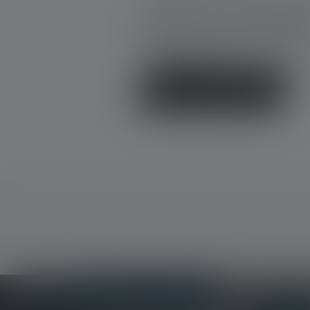
Donnez une évaluatio
Partage ton expérience du produit
d'autres clients.
Écrire une évaluation !