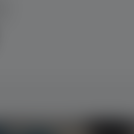
n !
 avec