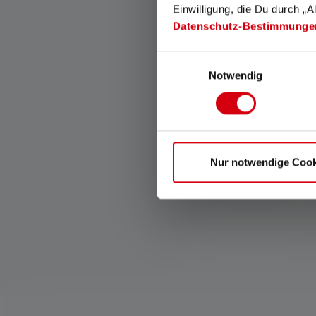
Einwilligung, die Du durch „A
Datenschutz-Bestimmunge
Einwilligungsauswahl
Notwendig
Lumière rouge
La lumière rouge a la
capacité de préserver la
Nur notwendige Cook
vision nocturne naturelle de
l'œil humain.