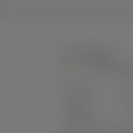
1 de 1 évaluations
5 hors de 5 éto
Average rating of 5 out of 5 stars
Excellent (1)
Très bon (0)
Bon (0)
Acceptable (0)
Insatisfaisant (0)