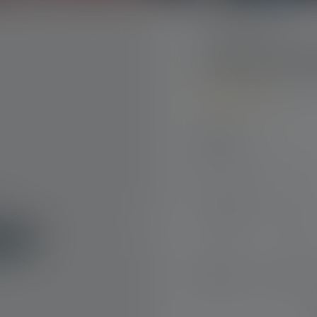
Série-KidsLights
Lanterne K
5
Average rating of 5 out o
Choisir
Couleur
Vert
Viole
Vert
Violet
Gravure - maintenant