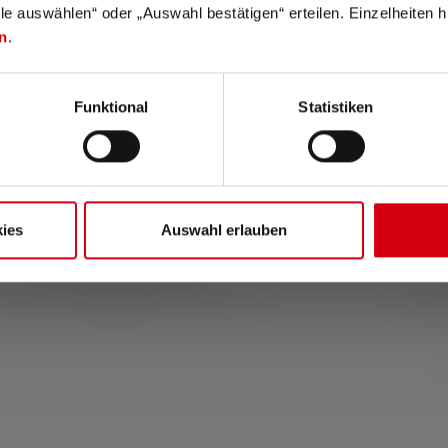
lle auswählen“ oder „Auswahl bestätigen“ erteilen. Einzelheiten h
n
.
Funktional
Statistiken
Lumière verte
Lumière bleue
La lumière verte est souvent
La lumière bleue améliore la
utilisée pour la chasse ou
visibilité des liquides dans
ies
Auswahl erlauben
l'observation générale des
l'obscurité.
animaux, car les animaux
sauvages la perçoivent à
peine.