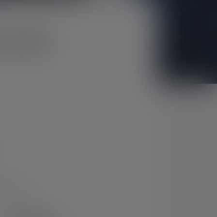
IDCAMP6
f 5 stars
t
 gratuit