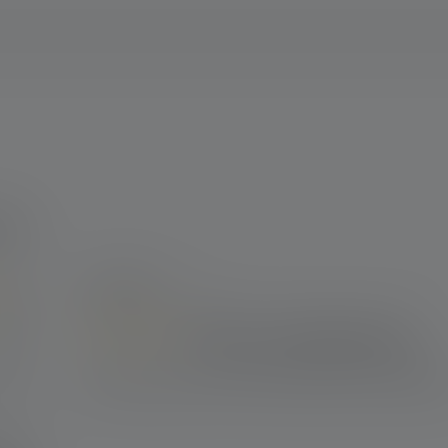
iles
1
Évaluation
100%
25 octobre 2023 15:11
0%
Disco im Kinderzimmer
0%
Review with rating of 5 out of 5 stars
Kam sehr gut an, auch für Kleine einfach zu bediene
0%
0%