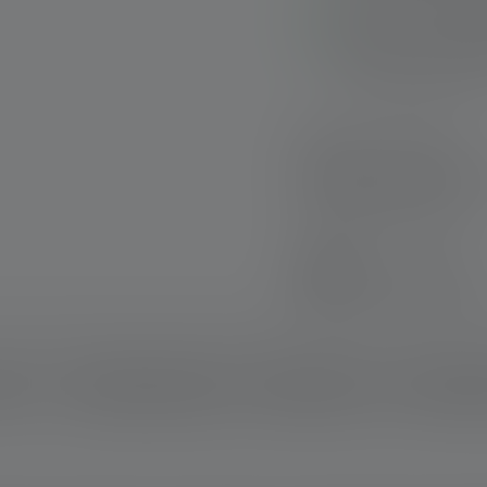
Pratique : crochet 
Économe en énergie
minutes (facile à ac
Livraison rapide
Retour gratuit sous
Paiement sécurisé
Sets de produits :
Découvrez nos sets excl
l'achat individuel !
En savoir plus
ption
Données techniques
Matériel fourni
Télécharg