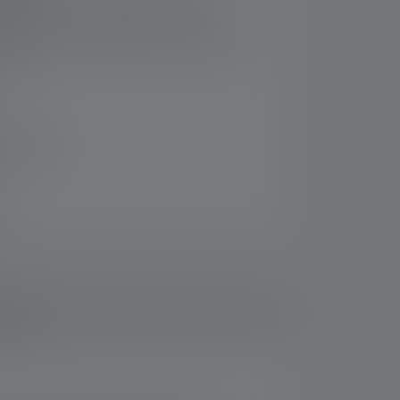
dépliable pour suspendre la lampe
 : extinction automatique au bout de 20
tiver)
 14 jours
usifs et faites des économies par rapport à
ements