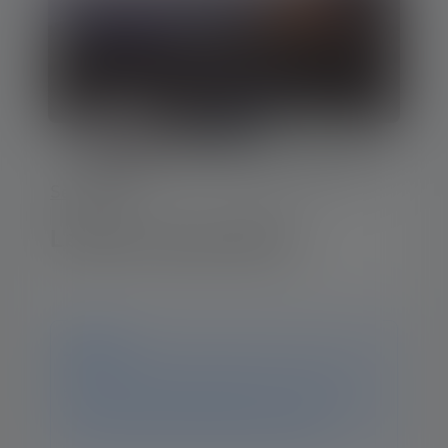
Série-SEO
Lampe frontale SEO5
Avis
Ce produit n'est plus disponible. Vous trouverez
toutes les informations et données sur cette page. Si
vous avez d'autres questions, notre équipe
d'assistance se fera un plaisir de vous aider.