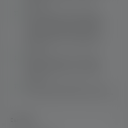
Technology
De l'éclairage de proximité homogène et
circulaire (défocalisé) à l'éclairage longue
distance nettement focalisé (focalisé) - le
système Advanced Focus avec lentille
réflectrice permet un éclairage efficace et
sur mesure.
Polyvalente et moderne - de nombreux
accessoires utiles à acheter, comme par
exemple des bandeaux, un support pour
casque, etc.
Lumière rouge non éblouissante - convient
bien, par exemple, à la lecture de documents
Description