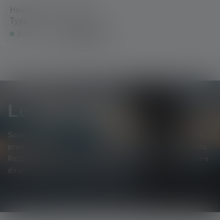
Helmet Connecting Kit
Type B
10.90 CHF
Disponible
Le Newsletter
Soyez le premier à découvrir nos nouveaux produits, nos
promotions exclusives et nos jeux-concours passionnants.
Recevez toutes les informations sur l'univers de la lumière
directement dans votre boîte mail.