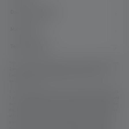
Données techniques
Matériel fourni
Téléchargements
*: Garantie de 7 ans uniquement en cas d'enregistrement, sinon
2 ans. Les conditions de garantie peuvent être consultées à
l'adresse suivante : https://ledlenser.com/fr-fr/infos-
service/garantie/
1: Valeurs mesurées conformément à la norme ANSI/PLATO FL
1 dans le réglage spécifié. Si aucun réglage n'est expressément
nommé, les valeurs de flux lumineux (lumens/lm) et de portée
d'éclairage (mètres/m) se réfèrent au réglage le plus lumineux
et les valeurs de durée d'éclairage (heures/h) au réglage le
plus bas. Une fonction boost (si disponible) peut être utilisée
plusieurs fois, mais n'est disponible que pendant une courte