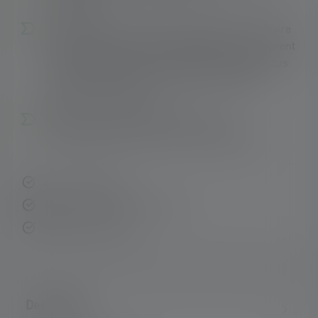
Technology
De l'éclairage de proximité homogène et circulaire
(défocalisé) à l'éclairage longue distance nettement
concentré (focalisé) - le système Advanced Focus
avec lentille réflectrice permet un éclairage
efficace et sur mesure.
Strobe - flashs lumineux avec effet
d'éblouissement irritant pour l'autodéfense
Livraison rapide
Retour gratuit sous 14 jours
Paiement sécurisé
Description