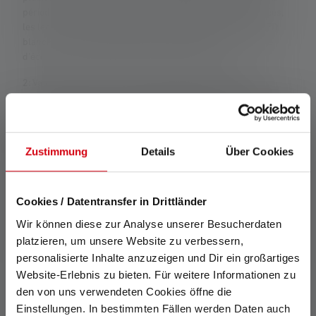
période. Dans le cas où la lampe est équipée de LED colorées,
les lectures sont données avec la lumière blanche ou la LED
blanche. Si la lampe a différents modes d'énergie, le "mode
d'économie d'énergie" est la base de la mesure.
2: Valeur calculée de la capacité en wattheures (Wh). Cela
s'applique à la ou aux piles contenues dans l'état de livraison de
l'article respectif ou, dans le cas de lampes avec batterie
rechargeable, à la ou aux piles contenues ici dans un état
complètement chargé.
Zustimmung
Details
Über Cookies
Cookies / Datentransfer in Drittländer
Caractéristiques et technologies
Wir können diese zur Analyse unserer Besucherdaten
platzieren, um unsere Website zu verbessern,
personalisierte Inhalte anzuzeigen und Dir ein großartiges
Website-Erlebnis zu bieten. Für weitere Informationen zu
den von uns verwendeten Cookies öffne die
Einstellungen. In bestimmten Fällen werden Daten auch