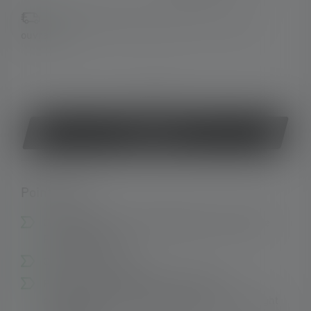
Disponible, délai de livraison : 2-5 jours
ouvrables
ou
Acheter
Points forts :
Chargement très confortable grâce au système
Floating Charge
Clip de poche stable
Programmes d'éclairage individuels et
consommation d'énergie optimisée - Smart Light