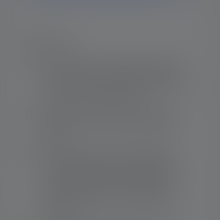
Points forts :
Système de batterie révolutionnaire Safety
Ytrion Cell avec de nombreux avantages -
entre autres plus de 5.000 cycles de charge
sans perte de capacité notable
Recharge très confortable - rapidement à
portée de main avec le système Floating
Charge
De l'éclairage de proximité homogène et
circulaire (défocalisé) à l'éclairage longue
distance nettement focalisé (focalisé) - le
système Advanced Focus avec lentille
réflectrice permet un éclairage efficace et
sur mesure.