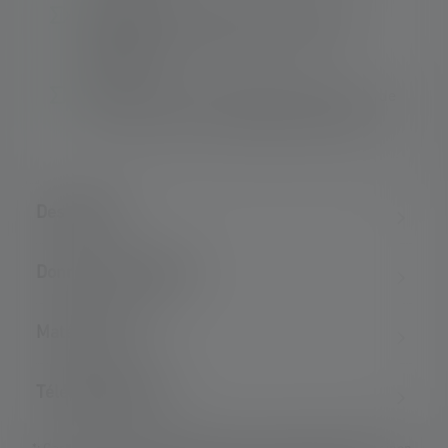
Changements rapides du cône de lumière -
Rapid Focus avec Focus Lock pour un
blocage sûr
Plus de sécurité - Emergency Light en cas de
panne de courant et éclairage d'orientation
Description
Données techniques
Matériel fourni
Téléchargements