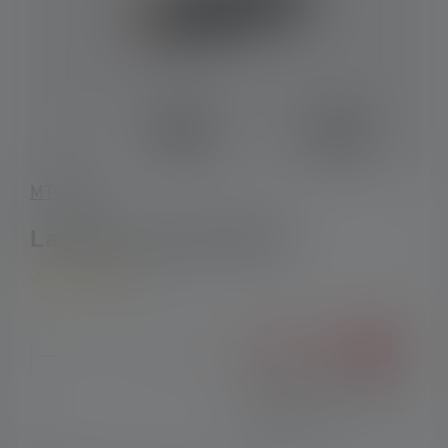
MT-Series
Lampe de poche MT10
5
Average rating of 5 out of 5 stars
Product Quantity: Enter the desired amount or use the 
%
89.90 CHF
109.00 CHF
(18% économisé)
Prix TVA incluse plus frais
d'expédition