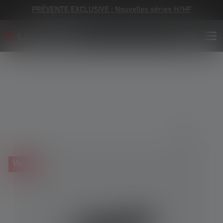
PRÉVENTE EXCLUSIVE : Nouvelles séries H/HF
Skip image gallery
Vente