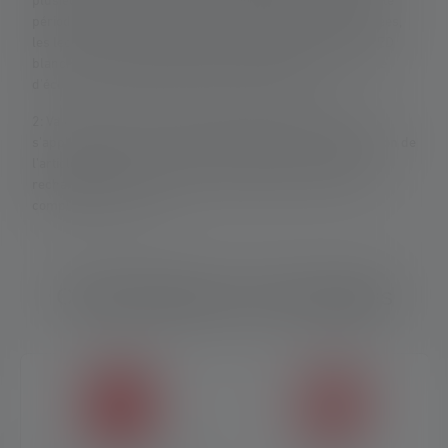
plusieurs fois, mais n'est disponible que pendant une courte
période. Dans le cas où la lampe est équipée de LED colorées,
les lectures sont données avec la lumière blanche ou la LED
blanche. Si la lampe a différents modes d'énergie, le "mode
d'économie d'énergie" est la base de la mesure.
2: Valeur calculée de la capacité en wattheures (Wh). Cela
s'applique à la ou aux piles contenues dans l'état de livraison de
l'article respectif ou, dans le cas de lampes avec batterie
rechargeable, à la ou aux piles contenues ici dans un état
complètement chargé.
Caractéristiques et technologies