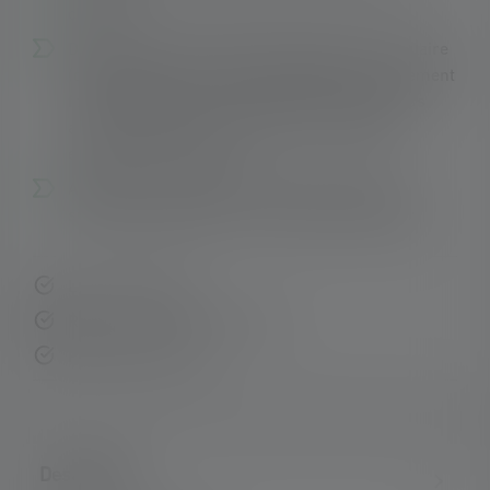
charge
De l'éclairage de proximité homogène et circulaire
(défocalisé) à l'éclairage longue distance nettement
focalisé (focalisé) - le système Advanced Focus
avec lentille réflectrice permet un éclairage
efficace et sur mesure
Adaptation individuelle de la lampe à chaque
situation d'utilisation - Smart Light Technology
Livraison rapide
Retour gratuit sous 14 jours
Paiement sécurisé
Description