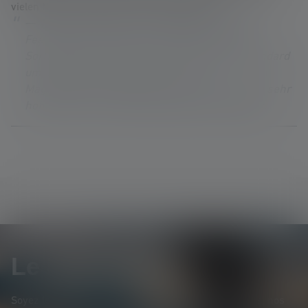
vielen Nutzern das Leben. Viele Grüße Alex
Nos commentaires : Vielen Dank für Dein
Feedback. Wir stellen einen Großteil unseres
Sortiments nach und nach auf den USB-C Standard
um. Einige Artikel werden unseren
Magnetanschluss behalten, da nur dieser eine sehr
hohe Staub- und Wasserdichtigkeit ermöglicht.
Le Newsletter
Soyez le premier à découvrir nos nouveaux produits, nos