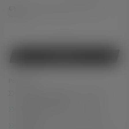
Disponible, délai de livraison : 2-5 jours
ouvrables
ou
Acheter
Points forts :
Facile à utiliser - Basculement et focalisation
rapides d'une seule main
Économique et écologique - rechargeable via
micro-USB
Affichage de l'état de la batterie et indicateur de