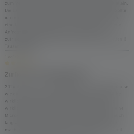
zum Wandern, früher mit Hund, jetzt leider nur noch allein.
Die Lampe ist mit Abstand die beste, die ich je hatte. Sollte
ich mal eine neue brauchen, dann mit Sicherheit wieder
eine Ledlenser. Der Service ist hervorragend, auf meine
Anfrage zwecks Akku bekam ich sofort eine sehr
zufriedenstellende Antwort. Das erlebt man heute selten !!
Tausend Dank !
1 août 2024 19:41
Review with rating of 5 out of 5 stars
Zurück in die Vergangenheit?
2024 die MT10 eine Taschenlampe mit Micro-USB genau so
wie die zuletzt von mir erworbene ML6… Leute ich liebe
wirklich eure Produkte aber bei allem Respekt, ist es
wirklich euer Ernst in 2024 Produkte anzubieten die eine
Micro-USB Ladebuchse haben? Ist es nicht auch für euch
langsam an der Zeit auf USB Typ C umzustellen?, bitte
macht mal einen Schritt nach vorn und erleichtert damit