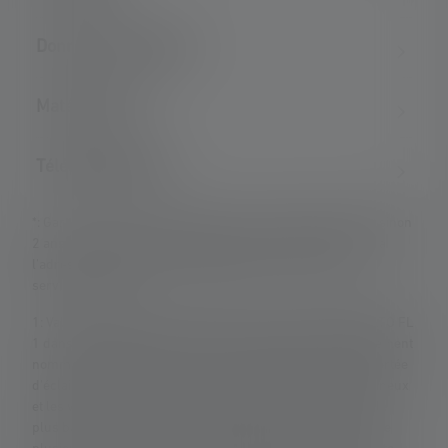
Données techniques
Matériel fourni
Téléchargements
*: Garantie de 7 ans uniquement en cas d'enregistrement, sinon
2 ans. Les conditions de garantie peuvent être consultées à
l'adresse suivante : https://ledlenser.com/fr-fr/infos-
service/garantie/
1: Valeurs mesurées conformément à la norme ANSI/PLATO FL
1 dans le réglage spécifié. Si aucun réglage n'est expressément
nommé, les valeurs de flux lumineux (lumens/lm) et de portée
d'éclairage (mètres/m) se réfèrent au réglage le plus lumineux
et les valeurs de durée d'éclairage (heures/h) au réglage le
plus bas. Une fonction boost (si disponible) peut être utilisée