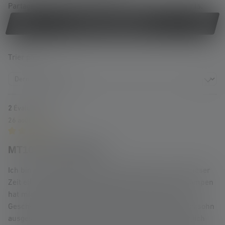
Partage ton expérience du produit avec d'autres clients.
Écrire une évaluation !
Trier par
2
Évaluations
26 août 2025 14:15
Review with rating of 5 out of 5 stars
MT10 Taschenlampe
Ich bin mittlerweile 74 Jahre alt und habe im Laufe dieser
Zeit etliche Taschenlampen überlebt. Keine dieser Lampen
hat mich so begeistert wie die MT 10, die ich mir als
Geschenk von meiner Tochter und meinem Schwiegersohn
ausgesucht habe. Ich benutze Sie seit 4-5 Jahren täglich