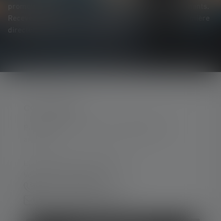
promotions exclusives et nos jeux-concours passionnants.
Recevez toutes les informations sur l'univers de la lumière
directement dans votre boîte mail.
CONTACTER
Par téléphone ou mail (nous répondons en
anglais):
Lun-Jeu. 08:00 - 16:00 heures
Ve. 08:00 - 13:00 heures
+49 212 5948 150
Formulaire de contact