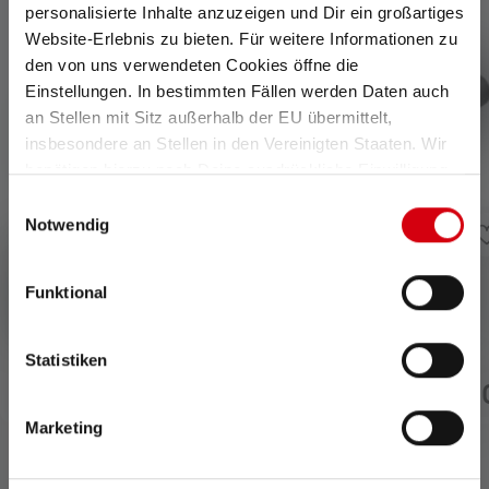
personalisierte Inhalte anzuzeigen und Dir ein großartiges
Website-Erlebnis zu bieten. Für weitere Informationen zu
den von uns verwendeten Cookies öffne die
Einstellungen. In bestimmten Fällen werden Daten auch
an Stellen mit Sitz außerhalb der EU übermittelt,
insbesondere an Stellen in den Vereinigten Staaten. Wir
benötigen hierzu noch Deine ausdrückliche Einwilligung,
die Du durch „Alle auswählen“ oder „Auswahl bestätigen“
Einwilligungsauswahl
erteilen. Einzelheiten hierzu findest Du in unserer
Notwendig
Datenschutz-Bestimmungen
.
Funktional
Powerbank Flex3
Batterybox7 Pro
Statistiken
Bientôt
Plus
36.90 CHF
42.90
disponible
disponible
Marketing