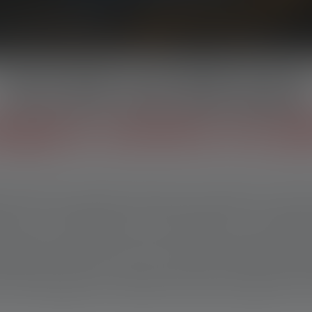
ent, l'été ne fait
Cet été est fait pour
ongues soirées en ple
ue dans le jardin, des jeux en plein air en
p : les meilleures nuits d'été ne s'arrêtent
plement. Et pour que tu puisses profiter ple
'un éclairage sur lequel tu peux compter à 