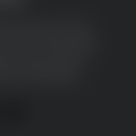
es dans le jardin, les projections
sse ou les nuits d'été en camping,
ieur créent l'ambiance idéale après
Que ce soit pour un barbecue entre
table de camping ou lorsque le
tion, un éclairage fiable rend
 l'extérieur plus agréable.
xtérieur