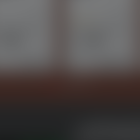
Average rating of 5 out of 5 star
e de poche P5R
Lampe de poche P21R
eurs
Couleurs
Disponibl
79.90 CHF
499.00 CHF
ponible
e
LUMINAI
D'EXTÉR