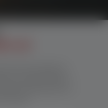
in air
tre amis ou des moments de
 pas au coup de sifflet final -
inement de chaque instant, tu
tout moment.