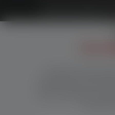
Quand le soleil se couche lentem
souvent que commencer
les l
De longues soirées barbec
détente autour d'un feu de cam
elles se prolongent tout sim
as besoin d