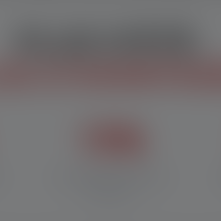
PLUS D'ÉTÉ.
US D'AVANTAG
15%
de réduction à partir de
CHF 100