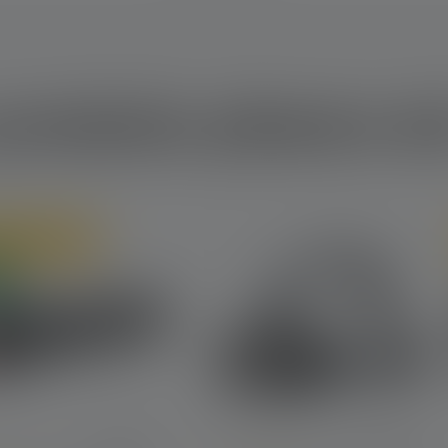
roduits phares de
ne uniquement
u