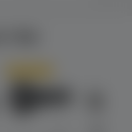
 l'été
En ligne uniquement