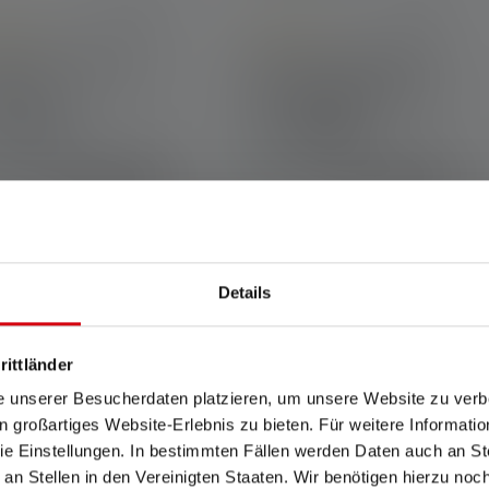
e rating of 5 out of 5 stars
Average rating of 5 out of 5 star
e de poche P7R
Lampe frontale HF8R
ature
Signature Edition 2023
eurs
Couleurs
ponibl
Disponibl
179.00 CHF
169.00 CHF
e
Details
rittländer
UVEZ VOTRE PRO
e unserer Besucherdaten platzieren, um unsere Website zu verbe
in großartiges Website-Erlebnis zu bieten. Für weitere Informati
e Einstellungen. In bestimmten Fällen werden Daten auch an Ste
 an Stellen in den Vereinigten Staaten. Wir benötigen hierzu no