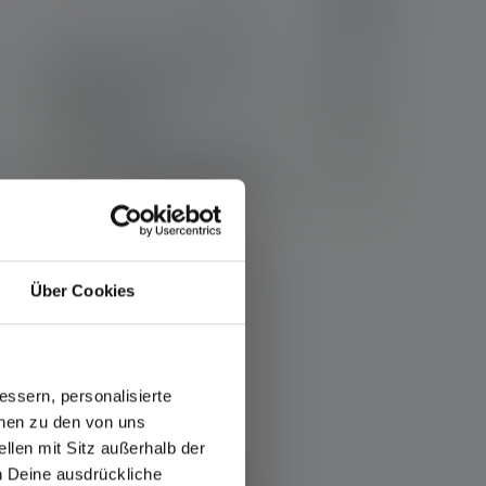
s
Lampe de poche P18R
Lampe frontale H
Signature
Signature Edition
Couleurs
Couleurs
Disponibl
349.00 CHF
86.9
e
Disponible
Über Cookies
DUIT
ssern, personalisierte
onen zu den von uns
llen mit Sitz außerhalb der
ch Deine ausdrückliche