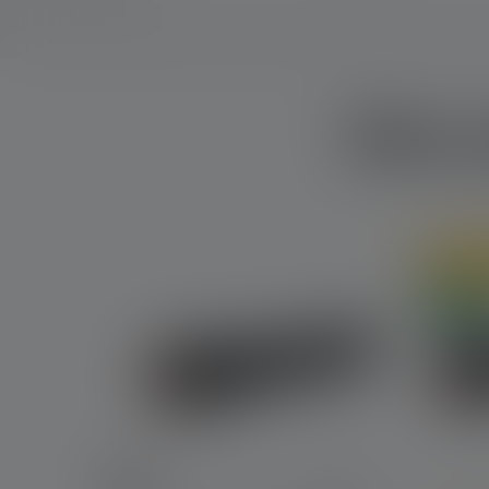
Nos p
Skip product gallery
En lig
Nouvea