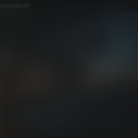
tales H et HF
tales H et HF
ce