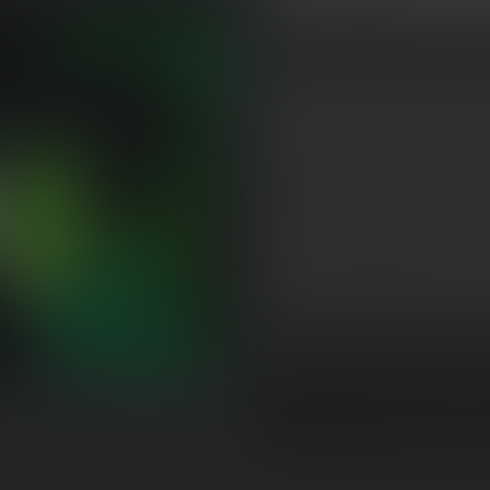
Pour les longues soiré
publiques sur la terra
nos luminaires d'extér
le coucher du soleil. 
amis, pour monter la 
match part en prolonga
chaque moment passé à
Découvrez les lampes d'e