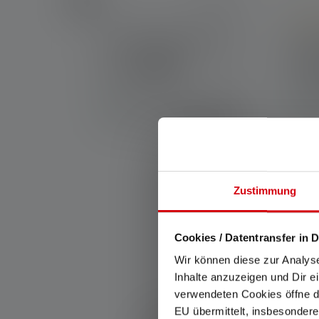
Averag
e HF6R
Lampe de poche P7R
Lamp
ion 2023
Sign
Couleurs
Coul
Disponibl
Dis
.90 CHF
129.00 CHF
e
e
Zustimmung
Cookies / Datentransfer in D
TRO
Wir können diese zur Analys
Inhalte anzuzeigen und Dir e
verwendeten Cookies öffne di
EU übermittelt, insbesondere