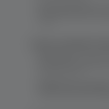
Services de sécurité et police :
Ces profess
lampes torches ultra puissantes pour sécur
zones sensibles et renforcer leur efficacit
critiques.
Loisirs et activités de pl
Aventures en nature :
Les randonneurs, ca
profitent des lampes torches puissantes p
sécuriser des terrains accidentés et résis
météorologiques extrêmes.
Photographie nocturne et astrophotograph
exploitent des lampes de poche puissante
et mettre en valeur des sujets ou des pay