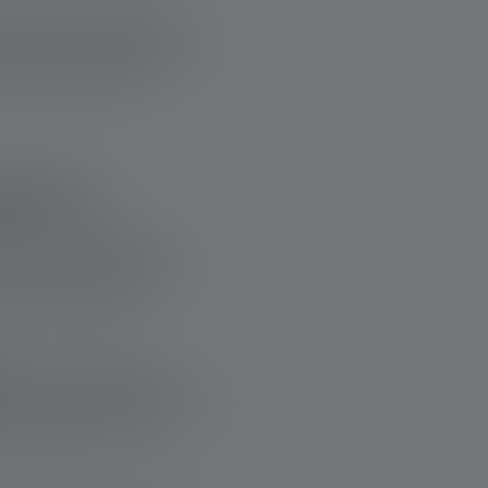
ionnels privilégient les
iser les lieux, éclairer des
é dans les situations
ein air :
mpeurs et alpinistes
our éclairer les chemins,
ter aux conditions
ie :
Les photographes
s pour sublimer leurs clichés
sages dans l’obscurité.