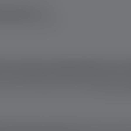
urs de loisirs, une lampe
contournable.
Dans le
plus performants de Ledlenser
 les plus puissantes de L
de qualité, appréciées pour leur fabrication soignée et leurs t
tions extrêmes, les modèles suivants combinent
une très haute lum
jusqu'à 5000 lumens et une portée de 800 mètres. Grâce à la tec