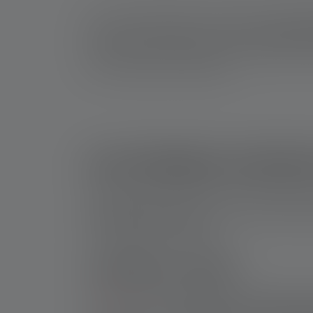
Pour les professionnels comme pour les amate
torche ultra puissante est souvent
un choix in
chapitre suivant, découvrez les modèles les 
pour chaque type d'utilisation.
Les lampes torches
Ledlenser est reconnu pour ses lampes torches 
usage professionnel, les loisirs ou des condi
une construction robuste.
Ledlenser X21R
La
X21R
offre une intensité lumineuse allant 