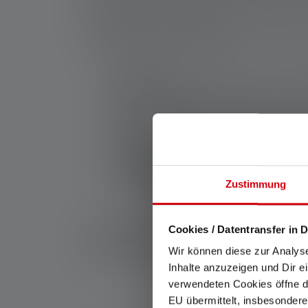
Pour comprendre pourquoi certaines lampes torc
sont utilisées. Les chiffres sont impressionn
des situations professionnelles.
Voici une class
200 à 500 lumens :
Idéal pour les tâches 
lampe torche avec cette puissance est facil
500 à 1 000 lumens :
Convient pour des ac
visibilité accrue tout en restant relative
1 000 à 3 000 lumens :
Essentiel pour les
combinaison d'une grande portée et d'une 
3 000 lumens et plus :
Destiné aux usages 
Zustimmung
souvent utilisées par les services d'urge
Ces plages de luminosité montrent que
chaque
Cookies / Datentransfer in D
amateurs d’aventures, elles sont indispensabl
Wir können diese zur Analys
d’exception et dans quelles circonstances elle
Inhalte anzuzeigen und Dir e
verwendeten Cookies öffne di
EU übermittelt, insbesondere