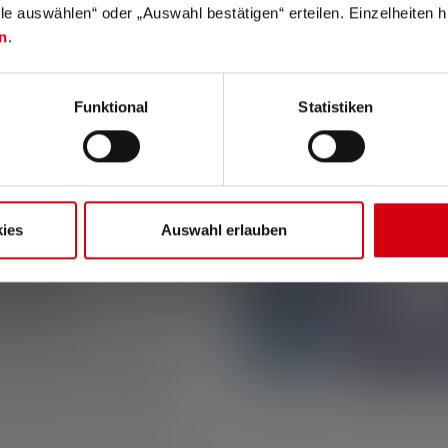
lle auswählen“ oder „Auswahl bestätigen“ erteilen. Einzelheiten h
n
.
ampes
tes ?
Funktional
Statistiken
 de secours, les métiers à
ière d'une intensité
ches ultra puissantes sont
es et garantir des
ies
Auswahl erlauben
nelles :
es équipes de secours et les
issantes pour illuminer
t dans des environnements