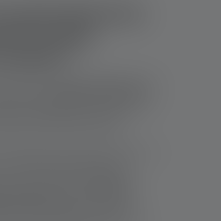
a luminosité de la
che la plus
u monde ?
 puissantes au monde impressionnent par leur
nosité extrême,
atteignant 100 000 lumens
. À
mpe torche standard offre une luminosité de
sance suffisante pour des activités
amping ou les promenades nocturnes.
croyable soulève une question essentielle : en
Une luminosité aussi élevée peut non
 mais aussi inutile dans des contextes
ampes consomment beaucoup
d'énergie et
grande capacité,
augmentant le poids et
on si elles sont mal gérées. De plus, leur