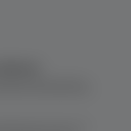
edlenser
echnologies innovantes. Que ce soit pour un
inosité avec des fonctionnalités pratiques et
hnologie Advanced Focus System, le faisceau