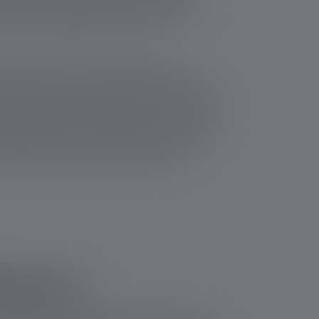
se pour certaines applications, rendant leur
ccessoires supplémentaires comme des
santes trouvent leur utilité dans des
les missions de sauvetage, les explorations
 industrielles complexes. Dans ces situations,
astes zones
est inestimable. Néanmoins, pour
ne lampe torche plus modeste en termes de
solution plus pratique, économique et
sation ?