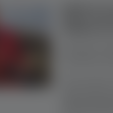
Quelle est l
lampe de po
brillante d
Les lampes torches les plus
capacité à produire une lumi
titre de comparaison, une la
200 à 1 000 lumens, une puis
quotidiennes telles que le c
Cependant, cette puissance in
avez-vous vraiment besoin ? 
seulement être éblouissante,
ordinaires. En effet, ces l
nécessitent des batteries de 
réduisant la durée d'utilisati