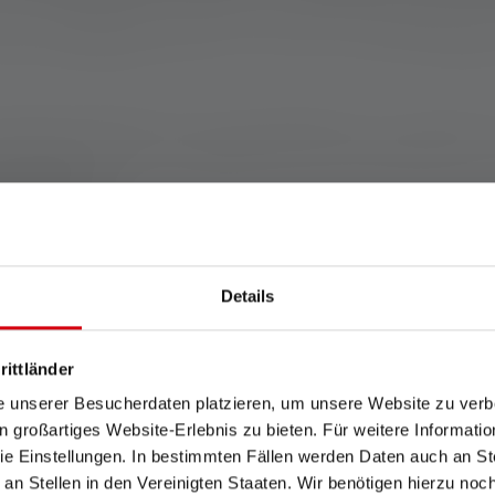
hes atteignent des intensités lumineuses exceptionnelles, il est
ants, mais l'important est de savoir comment ces lampes réponde
ification générale des besoins en lumens en fonction des différen
simples du quotidien comme la promenade nocturne, les lectures
e à utiliser et économe en énergie, parfaite pour les familles ou 
tivités de plein air plus exigeantes comme la randonnée nocturn
ment compactes.
 activités comme le vélo de nuit, la chasse ou les recherches dan
intensité lumineuse élevée garantit une sécurité optimale et un
professionnels, aux secours ou aux inspections industrielles. C
Details
nce ou dans des contextes spécifiques comme la spéléologie.
 activité a ses propres exigences.
Alors que certaines lampes tor
rittländer
es pour les professionnels. Dans le prochain chapitre, nous ex
e unserer Besucherdaten platzieren, um unsere Website zu verbe
s deviennent un outil incontournable.
in großartiges Website-Erlebnis zu bieten. Für weitere Informati
e Einstellungen. In bestimmten Fällen werden Daten auch an Ste
 an Stellen in den Vereinigten Staaten. Wir benötigen hierzu no