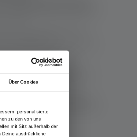
 essentiel d'examiner à quelles fins elles
nt à des
besoins spécifiques du quotidien ou à
tes activités :
 dans l’obscurité ou le camping léger. Une
les sorties occasionnelles.
e ou les explorations. Ces lampes offrent une
s des environnements difficiles. La
e grande polyvalence.
es lampes illuminent de vastes zones et sont
Über Cookies
ches ultra puissantes sont un luxe pour les
aminerons qui dépend réellement de ces lampes
ssern, personalisierte
onen zu den von uns
llen mit Sitz außerhalb der
ch Deine ausdrückliche