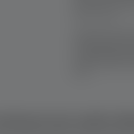
faisceau peut être trop inten
utilisation difficile sans a
diffuseurs de lumière.
Les lampes torches ultra puis
contextes spécifiques comme 
de grottes ou les inspections
leur
capacité à éclairer de v
des besoins plus simples, u
puissance reste souvent une 
adaptée.
umineuse pour quelle utili