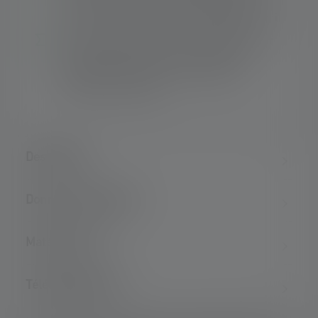
ou du harnais et peut être rangé ailleurs en
combinaison avec le câble de rallonge fourni
Deux modes d'énergie - Energy Saving pour
une longue durée de fonctionnement et
Constant Current pour une puissance
lumineuse constante
Description
Données techniques
Matériel fourni
Téléchargements