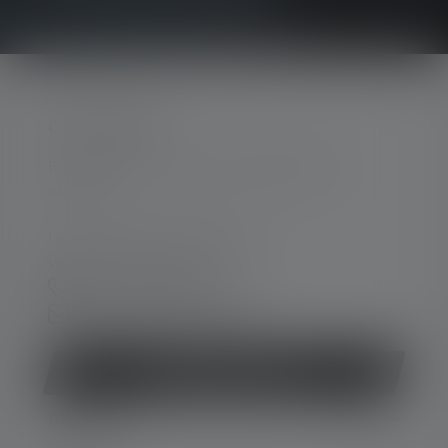
CONTACTER
Par téléphone ou mail (nous répondons en
anglais):
Lun-Jeu. 08:00 - 16:00 heures
Ve. 08:00 - 13:00 heures
+33 1 83 64 37 60
Formulaire de contact
Rétracter le contrat
SERVICE