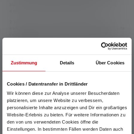
blanche. Si la lampe a différents modes d'énergie, le "mode
d'économie d'énergie" est la base de la mesure.
2: Valeur calculée de la capacité en wattheures (Wh). Cela
s'applique à la ou aux piles contenues dans l'état de livraison de
l'article respectif ou, dans le cas de lampes avec batterie
rechargeable, à la ou aux piles contenues ici dans un état
complètement chargé.
Zustimmung
Details
Über Cookies
Caractéristiques et technologies
Cookies / Datentransfer in Drittländer
Wir können diese zur Analyse unserer Besucherdaten
platzieren, um unsere Website zu verbessern,
personalisierte Inhalte anzuzeigen und Dir ein großartiges
Website-Erlebnis zu bieten. Für weitere Informationen zu
den von uns verwendeten Cookies öffne die
Smart Light Technology
Rapid Focus
Einstellungen. In bestimmten Fällen werden Daten auch