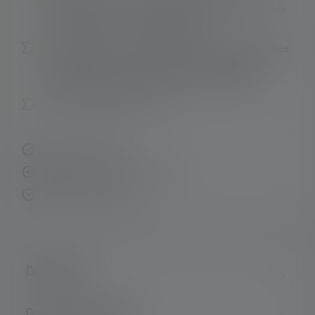
interrupteur, 3 fonctions d'éclairage (y compris le
stroboscope pour l'autodéfense).
De la lumière circulaire homogène à courte portée
(défocalisée) à la lumière nette à longue portée
(focalisée) grâce à l’Advanced Focus System.
Étui de rangement inclus.
Livraison rapide
Retour gratuit sous 14 jours
Paiement sécurisé
Description
Données techniques