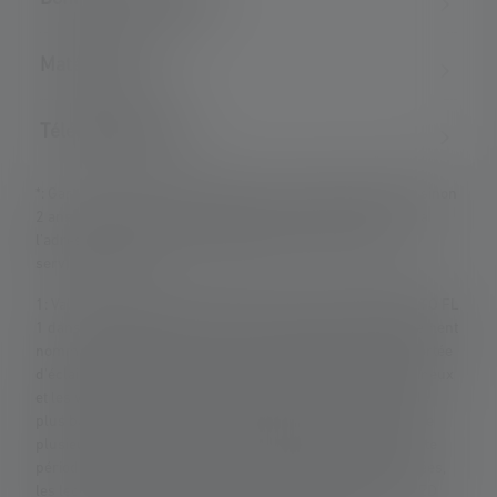
Matériel fourni
Téléchargements
*: Garantie de 7 ans uniquement en cas d'enregistrement, sinon
2 ans. Les conditions de garantie peuvent être consultées à
l'adresse suivante : https://ledlenser.com/fr-fr/infos-
service/garantie/
1: Valeurs mesurées conformément à la norme ANSI/PLATO FL
1 dans le réglage spécifié. Si aucun réglage n'est expressément
nommé, les valeurs de flux lumineux (lumens/lm) et de portée
d'éclairage (mètres/m) se réfèrent au réglage le plus lumineux
et les valeurs de durée d'éclairage (heures/h) au réglage le
plus bas. Une fonction boost (si disponible) peut être utilisée
plusieurs fois, mais n'est disponible que pendant une courte
période. Dans le cas où la lampe est équipée de LED colorées,
les lectures sont données avec la lumière blanche ou la LED