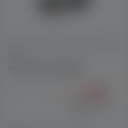
Série-H
Lampe frontale H8R SE
Product Quantity: Enter the desired amount or use the 
%
63,90 €
79,90 €
(20% économisé)
Prix TVA incluse plus frais
d'expédition