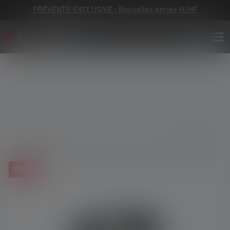
PRÉVENTE EXCLUSIVE : Nouvelles séries H/HF
Skip image gallery
Vente