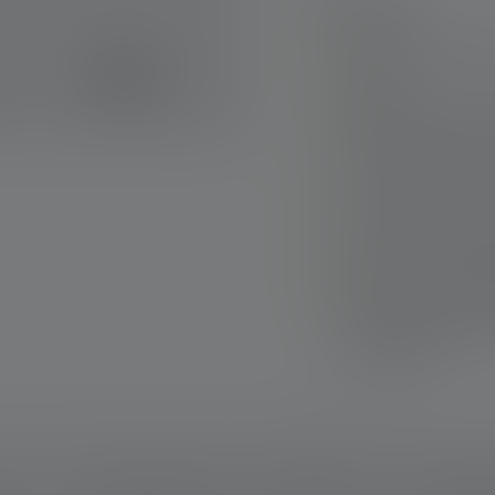
Points forts :
Focalisation possi
System.
Utilisation intuitive
lumineuse grâce au 
La tête de la lampe
vers le haut et vers
Protection extrêmem
(classe de protectio
Ledlenser Connecti
pour tous les produ
accessoires.
Livraison rapide
Retour gratuit sous