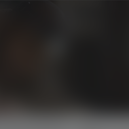
Enregistrement du Produit
Garantie
Nous contacter
Aide
roduits
Guide & Conseils
Explorez
Infos & Servi
Série-H