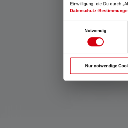
Einwilligung, die Du durch „A
Cooling Technology
Datenschutz-Bestimmunge
La Cooling Technology (CT)
Einwilligungsauswahl
réduit la chaleur des LED à
Notwendig
un niveau optimal grâce à
l'utilisation intelligente
d'éléments de
refroidissement. Cela
garantit une utilisation très
efficace de l'énergie, une
Nur notwendige Cook
puissance d'éclairage
accrue et une durée de vie
particulièrement longue des
LED.