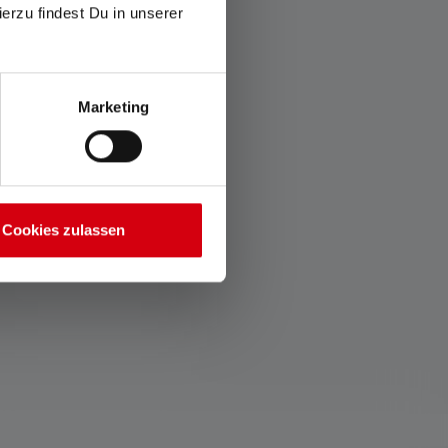
ierzu findest Du in unserer
Gradation progressive
Verrouillage de transport
Les lampes à gradation
La fonction de verrouillage,
progressive vous donnent la
activable en option, empêche
Marketing
liberté de choisir l'intensité
l'allumage accidentel de la
lumineuse appropriée.
lampe dans le sac à dos ou
la valise.
Cookies zulassen