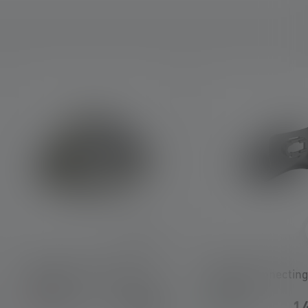
Headband+Overheadban
Helmet Connecting
d Work
Type H