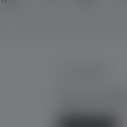
18,90 €
9,90 €
Disponible
Disp
0 de 0 évaluations
Average rating of 0 out of 5 stars
Donnez une évaluatio
Partage ton expérience du produit
d'autres clients.
Écrire une évaluation !