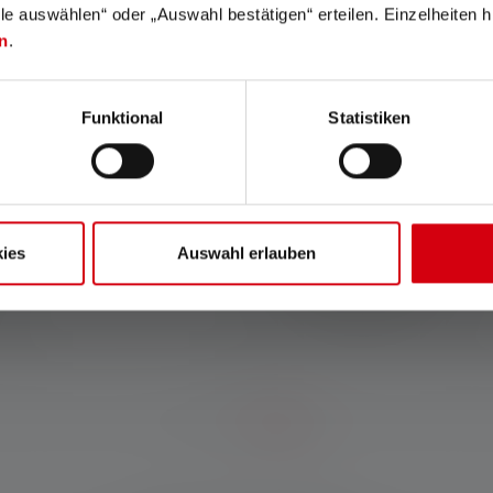
lle auswählen“ oder „Auswahl bestätigen“ erteilen. Einzelheiten h
Advanced Focus System
Flex Sealing Technology
n
.
Notre système Advanced
Le système innovant Flex
Focus System (AFS) permet
Sealing Technology garantit
Funktional
Statistiken
une transition en douceur
que les parties
entre un faisceau de
électroniques de la tête
croisement homogène et un
d'éclairage sont
faisceau de route très
complètement étanches et
focalisé.
protégées contre la
pénétration de l'eau et de la
ies
Auswahl erlauben
poussière, même lorsque le
système de mise au point
avancée est utilisé.