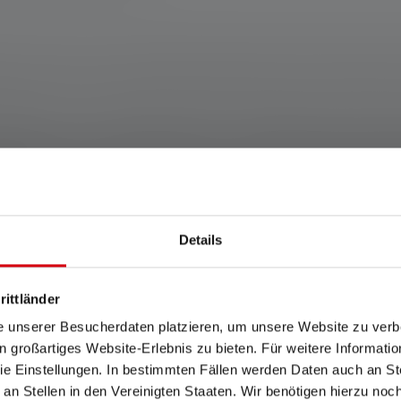
ent, sinon 2 ans. Les conditions de garantie peuvent être consultées à l'ad
PLATO FL 1 dans le réglage spécifié. Si aucun réglage n'est expressémen
glage le plus lumineux et les valeurs de durée d'éclairage (heures/h) au rég
ible que pendant une courte période. Dans le cas où la lampe est équipée de 
fférents modes d'énergie, le "mode d'économie d'énergie" est la base de la
Details
ractéristiques et technologi
rittländer
e unserer Besucherdaten platzieren, um unsere Website zu verbe
in großartiges Website-Erlebnis zu bieten. Für weitere Informati
e Einstellungen. In bestimmten Fällen werden Daten auch an Ste
 an Stellen in den Vereinigten Staaten. Wir benötigen hierzu no