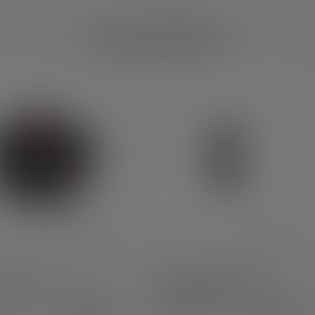
Accessoires
h Type H
Universal Mounting
Bracket Type E