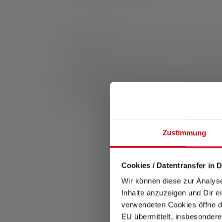
WEEE-Reg-No.: DE 20612570
*: Garantie de 7 ans uniquement en cas d'enregistrem
service/garantie/
1: Valeurs mesurées conformément à la norme ANSI/
et de portée d'éclairage (mètres/m) se réfèrent au ré
peut être utilisée plusieurs fois, mais n'est dispon
lumière blanche ou la LED blanche. Si la lampe a di
Zustimmung
Ca
Cookies / Datentransfer in D
Wir können diese zur Analys
Inhalte anzuzeigen und Dir e
verwendeten Cookies öffne di
EU übermittelt, insbesondere