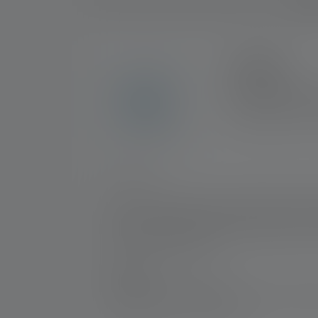
Descri
2+5 ANS
En exclusivité sur la
enregistrement. Pour 
d'une garantie de 7 
Nr :
502193
La H5 Core convainc par son faisceau lumineux
à 160°, la lampe frontale est toujours prête
contre la poussière et l'eau (IP67) grâce à 
d'accumulateurs NiMH.
Fabricant:
Ledlenser GmbH & Co. KG
Kronenstraße 5-7 | 42699 Solingen | Alle