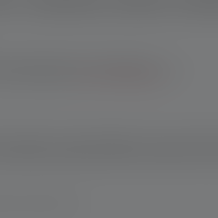
Paiement sécurisé
ption
Données techniques
Matériel fourni
Télécharg
 boutique en ligne Ledlenser : 10 ans de garantie après
les achats effectués auprès d'autres revendeurs, tu bénéficies
ans après enregistrement.
*Voir nos conditions générales.
 focalisable, sa luminosité réglable en continu et sa simplicité 
 à l'emploi pour de nombreuses applications quotidiennes. De plus
la Flex Sealing Technology. Elle fonctionne avec des piles AA cour
magne www.ledlenser.com