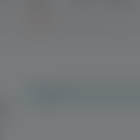
12,90 €
12,90 €
onible
Disponible
Aucune évaluation n'a été trouvée. Va de l'avan
les autres.
n !
 avec