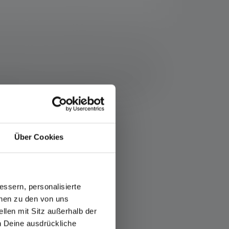
resse suivante : https://ledlenser.com/fr-fr/infos-
t nommé, les valeurs de flux lumineux (lumens/lm)
lage le plus bas. Une fonction boost (si disponible)
LED colorées, les lectures sont données avec la
 mesure.
Über Cookies
es
ssern, personalisierte
onen zu den von uns
llen mit Sitz außerhalb der
ch Deine ausdrückliche