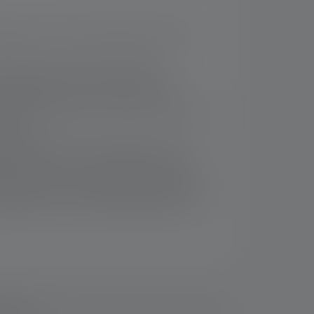
ble grâce à notre système Advanced Focus
 et variation continue de l'intensité
Wheel Switch sur la tête de la lampe.
 peut être orientée en continu de 160 degrés
 le bas.
ent élevée contre la poussière et l'eau
n IP67) grâce à la Flex Sealing Technology.
ng System, la nouvelle interface uniforme
its, permet une connexion simple à divers
 14 jours