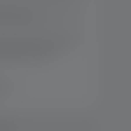
mineuse - jusqu'à 240 lumens1 pour une
ge de 180 mètres1
 - trois piles alcalines AAA (micro, 1,5 V)
limètres de longueur pour un poids de 98
ètre de tête de 25 millimètres
 projections d'eau - IPX6
 14 jours
ements