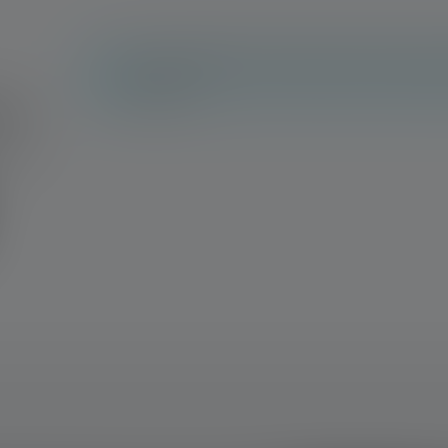
Aucune évaluation n'a été trouvée. Va de l'avan
les autres.
n !
 avec