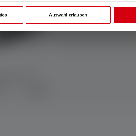
ies
Auswahl erlauben
rsal Mounting
em
14,90 €
onible