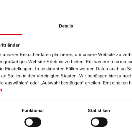
ent, sinon 2 ans. Les conditions de garantie peuvent être consultées à l'ad
Details
PLATO FL 1 dans le réglage spécifié. Si aucun réglage n'est expressémen
glage le plus lumineux et les valeurs de durée d'éclairage (heures/h) au rég
rittländer
ible que pendant une courte période. Dans le cas où la lampe est équipée de 
e unserer Besucherdaten platzieren, um unsere Website zu verbe
fférents modes d'énergie, le "mode d'économie d'énergie" est la base de la
in großartiges Website-Erlebnis zu bieten. Für weitere Informati
e Einstellungen. In bestimmten Fällen werden Daten auch an Ste
 an Stellen in den Vereinigten Staaten. Wir benötigen hierzu no
lle auswählen“ oder „Auswahl bestätigen“ erteilen. Einzelheiten h
n
.
Accessoires
Funktional
Statistiken