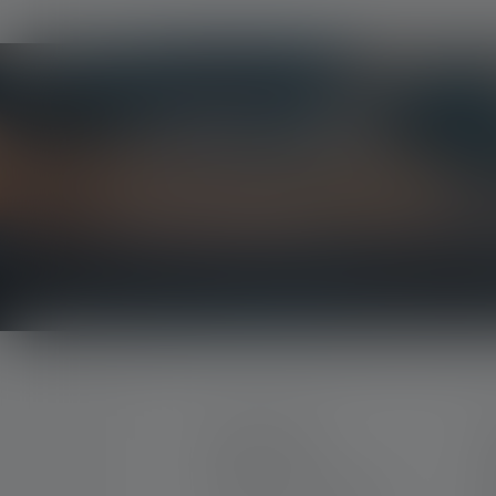
Le Newsletter
Soyez le premier à découvrir nos nouveaux produi
concours passionnants.
Recevez toutes les informations sur l'univers de 
CONTACTER
S
M
Par téléphone ou mail (nous