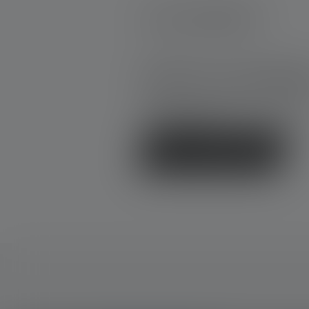
0 de 0 évaluations
Average rating of 0 out of 5 stars
Donnez une évaluatio
Partage ton expérience du produit
d'autres clients.
Écrire une évaluation !