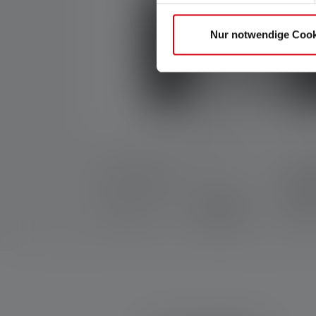
Nur notwendige Cook
Pouch Type D
Unive
Syst
9,90 €
Disponible
Disp