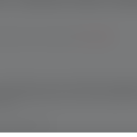
ntie de sept ans lors de l'enregistrement.
*Voir nos conditions
est la T² (prononcé « T carré »). Sa lumière claire et homogène éc
n même lorsqu'elle est éteinte et assure une adhérence suppléme
t 98 g, elle n'alourdit pas le bras, même en cas d'utilisation con
actiques.
magne www.ledlenser.com