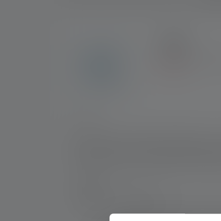
7 ANS
Bénéficiez d'une gara
générales.
Nr :
9802
Petite, mais qui ne passe pas inaperçue - c'
surface striée en diamant attire l'attentio
indestructible et, avec un poids de seulemen
réunies pour réussir de longues missions t
Fabricant:
Ledlenser GmbH & Co. KG
Kronenstraße 5-7 | 42699 Solingen | Alle
WEEE-Reg-No.: DE 20612570