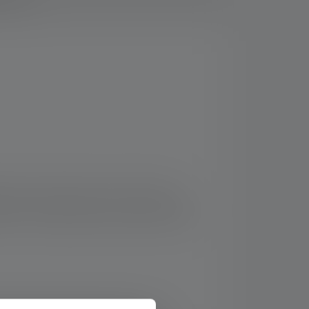
laire jusqu'à 25 heures, tandis que la
ntaire. En même temps, la T² est presque
tinue. Les meilleures conditions sont donc