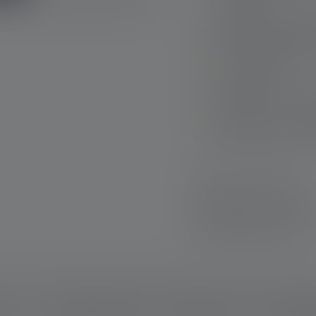
Bonne puissance lu
distance d'éclaira
Fonctionne sur piles
sont utilisées
Maniable - 115 mil
grammes et un diam
Protégée contre les
Livraison rapide
Retour gratuit sous
Paiement sécurisé
ption
Données techniques
Matériel fourni
Télécharg