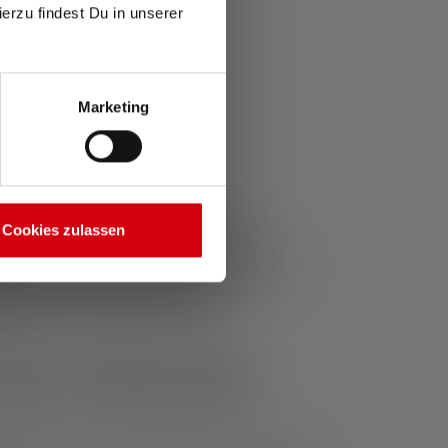
ierzu findest Du in unserer
Marketing
uge ?
râce à la lumière rouge, on peut mieux
Cookies zulassen
quoi les lampes torches LED avec fonction
g
. Dans ce cas, les lampes fonctionnent soit
it.
ans l'obscurité