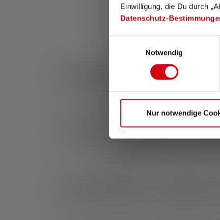
Einwilligung, die Du durch „A
Disponible
Datenschutz-Bestimmunge
Einwilligungsauswahl
Notwendig
À quoi sert une la
L'utilisation de
lampes torches
à lumière rouge
Nur notwendige Cook
surveiller tout l'environnement et on attire m
lumière rouge font souvent partie de l'équipe
avec une batterie rechargeable, soit avec des p
La lumière rouge p