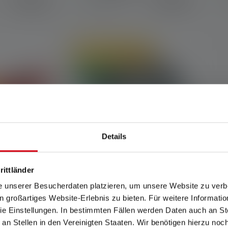
26,90 €
99,90 €
Disponible
En ligne uniquement
Nouveau
Details
rittländer
e unserer Besucherdaten platzieren, um unsere Website zu verbe
he
Kit de lampes pour enfants
in großartiges Website-Erlebnis zu bieten. Für weitere Informati
« Aventure »
e Einstellungen. In bestimmten Fällen werden Daten auch an Ste
 an Stellen in den Vereinigten Staaten. Wir benötigen hierzu no
39,80 €