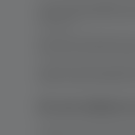
La nuit, on doit faire face à l'adaptation à l'ob
à la lumière, les cônes et les bâtonnets, en so
plus difficiles. La lumière permet de remédier
une pièce éclairée.
Dans une forêt, vous ne pouvez donc pas voire 
l'environnement et vous permettent de voir dan
longue, comme la lumière rouge. Les suppositoi
Si vous utilisez une lampe torche LED à lumièr
les bâtonnets ne perçoivent pas le faisceau lu
Ledlenser, vous pourrez sans problème lire une
Où sont utilisées 
Les lampes torches à LED et les lampes frontal