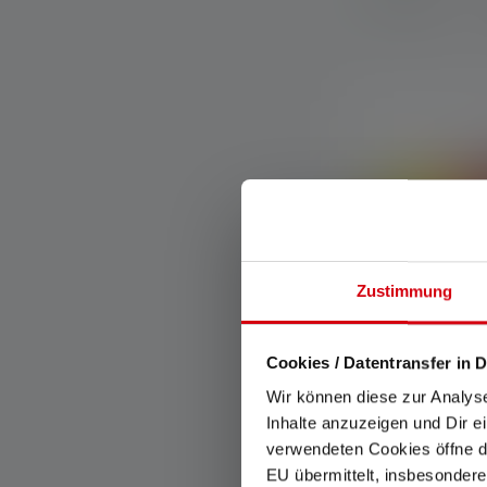
Disponible
Zustimmung
Cookies / Datentransfer in D
Wir können diese zur Analys
Lampe de poc
Inhalte anzuzeigen und Dir e
KIDBEAM4
verwendeten Cookies öffne di
Couleurs
EU übermittelt, insbesondere