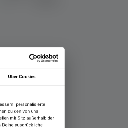
349,00 €
Disponible
Über Cookies
ssern, personalisierte
onen zu den von uns
llen mit Sitz außerhalb der
ch Deine ausdrückliche