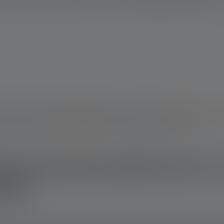
utre la chasse ou le camping, la lampe est également idéale pou
mpe frontale peut également être très utile dans l'
armée
ou co
 lors de travaux de
bricolage
tout en ménageant vos yeux.
D de haute qualité avec 
nser