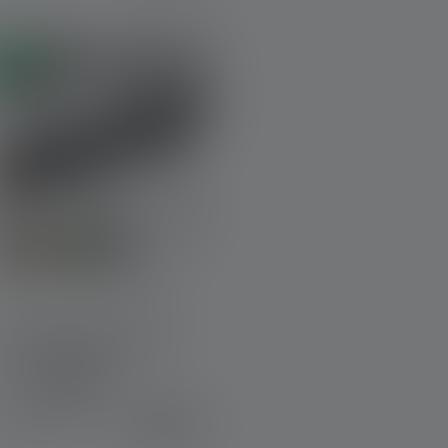
uveau
Lampe de poche Tactical
Outdoor Set TAC7R
Couleurs
199,00 €
Disponible