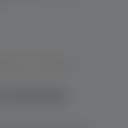
r :
mme
équipement de survie
. De même, la
de nombreuses