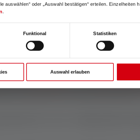
lle auswählen“ oder „Auswahl bestätigen“ erteilen. Einzelheiten h
19,90 €
33,75 €
Disponible
n
.
Funktional
Statistiken
mpe de poche à lumière ro
 est surtout utile la nuit et dans les environnements sombres. G
ies
Auswahl erlauben
oins l'attention des autres personnes ou des animaux. C'est pour
ment pour les
activités de plein air
comme la
chasse
ou le
campin
iles, et fournissent plusieurs heures de luminosité pendant la nu
ermet de voir clairement d