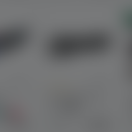
No
Average rating of 5 out of 5 stars
he
Lampe de poche TT3R
Couleurs
19,90 €
149,00 €
Disponible