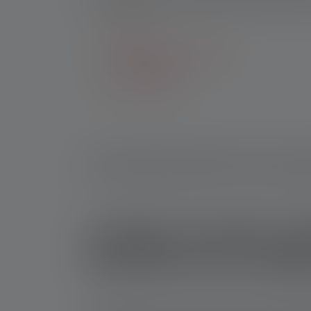
suffisante dans les environnements sombres. O
La pêche
Les sports de montagne
Le trail-running
La randonnée
La lumière rouge de la lampe torche ou de la la
lumière rouge peut éclairer les coins sombres
Lampes torches LE
fonctions de Ledle