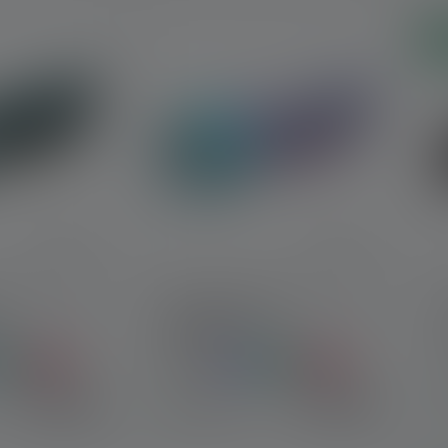
No
he
Lampe de poche
KIDBEAM4
Couleurs
19,90 €
19,90 €
Disponible