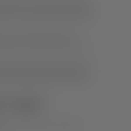
 dans l'obscurité. Les parties de l’œil sensibles
apidement, ce qui rend la vision et la lecture
 voir si vous regardez dans l'obscurité depuis
trent en jeu. Les bâtonnets éclairent
 la lumière dont la longueur d'onde est plus
minosité pour percevoir les détails, tandis que
hetez une lampe torche à lumière rouge de
out en restant attentif à votre environnement.
re rouge ?
ible et assurent toujours une luminosité