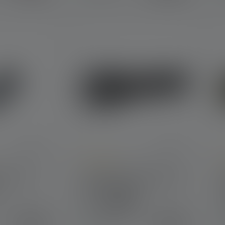
 4.8 out of 5 stars
Average rating of 4.3 out of 5 stars
A
he K6R
Lampe de poche P6R Core
QC Edition 2021
Couleurs