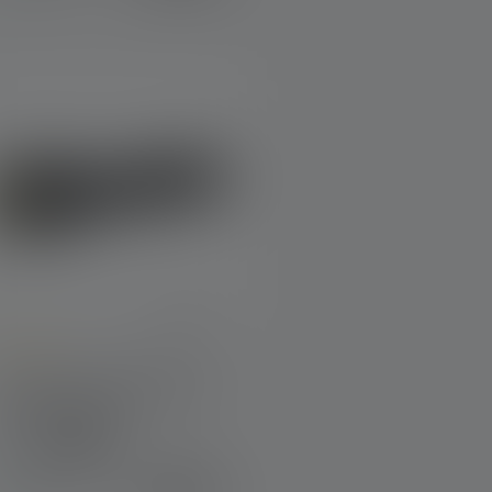
verage rating of 4 out of 5 stars
Lampe de poche P9R Core
LEP Edition 2024
Couleurs