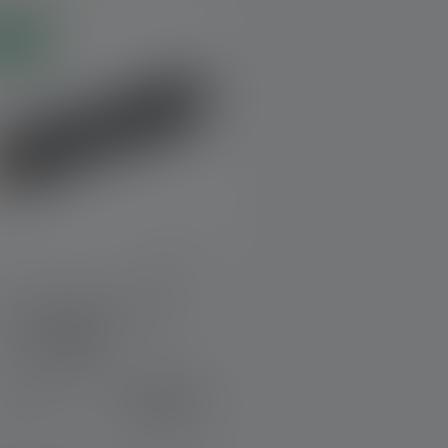
uveau
Lampe de poche TAC7R
Couleurs
159,00 €
Disponible