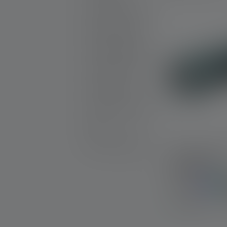
Nouveaux Produits
Sets de produits
Produits gratifiables
25th Anniversary
Idées cadeaux
Produits en promotion
Outlet
Pièces de rechange
Lampe de poc
KIDBEAM4
Couleurs
Disponible