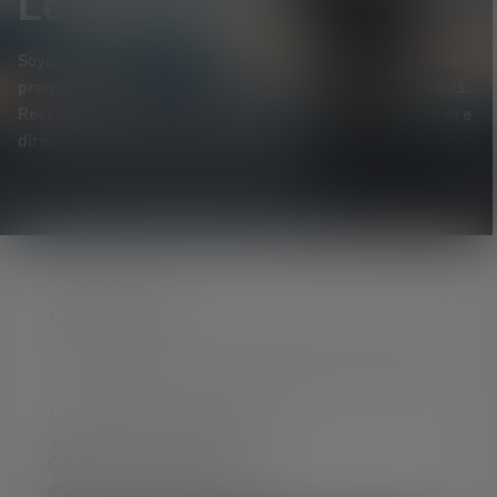
Le Newsletter
Soyez le premier à découvrir nos nouveaux produits, nos
promotions exclusives et nos jeux-concours passionnants.
Recevez toutes les informations sur l'univers de la lumière
directement dans votre boîte mail.
CONTACTER
Par téléphone ou mail (nous répondons en anglais):
Lun-Jeu. 08:00 - 16:00 heures
Ve. 08:00 - 13:00 heures
+33 1 83 64 37 60
Formulaire de contact