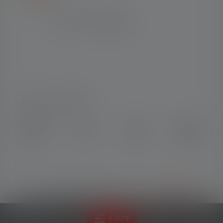
SOCIAL MEDIA
Instagram
Facebook
LinkedIn
Youtube
© Copyright 2026 Ledlenser. Tous
Français
les droits sont réservés.
(Belgique)
Filtre