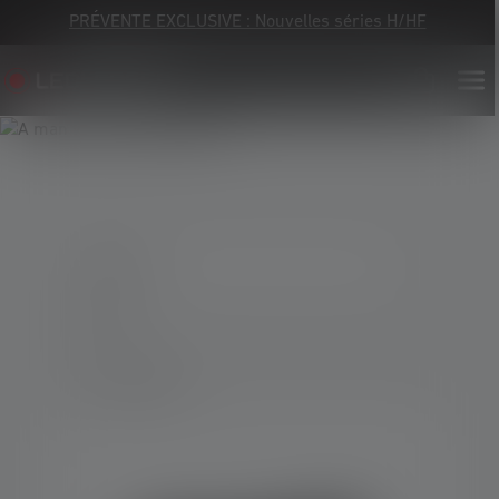
PRÉVENTE EXCLUSIVE : Nouvelles séries H/HF
1 Produit
Tout réinitialiser