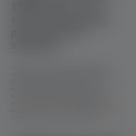
1200 lumens : des
sources lumineuses
pour toutes les
situations
Les lampes de poche de 1200 lumens sont la
réponse à la recherche d'une lumière puissante et
fiable dans différentes situations. Avec leur
luminosité impressionnante, elles offrent de
nombreuses possibilités d'utilisation. Que ce soit
en
camping
, en
randonnée
, en prévention des
urgences ou au travail, par exemple dans
l'industrie
,
ces lampes de poche sont convaincantes.