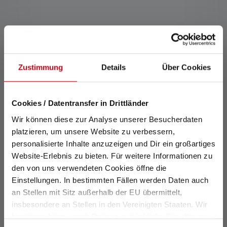
Zustimmung
Details
Über Cookies
Projecteur AT10C Work
Cookies / Datentransfer in Drittländer
Couleurs
Wir können diese zur Analyse unserer Besucherdaten
249,00 €
Disponible
platzieren, um unsere Website zu verbessern,
personalisierte Inhalte anzuzeigen und Dir ein großartiges
Website-Erlebnis zu bieten. Für weitere Informationen zu
den von uns verwendeten Cookies öffne die
Einstellungen. In bestimmten Fällen werden Daten auch
an Stellen mit Sitz außerhalb der EU übermittelt,
insbesondere an Stellen in den Vereinigten Staaten. Wir
benötigen hierzu noch Deine ausdrückliche Einwilligung,