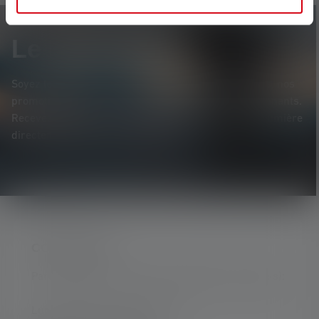
Le Newsletter
Soyez le premier à découvrir nos nouveaux produits, nos
promotions exclusives et nos jeux-concours passionnants.
Recevez toutes les informations sur l'univers de la lumière
directement dans votre boîte mail.
CONTACTER
Par téléphone ou mail (nous répondons en anglais):
Lun-Jeu. 08:00 - 16:00 heures