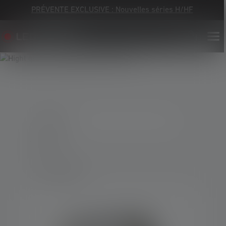
PRÉVENTE EXCLUSIVE : Nouvelles séries H/HF
3 Produits
Tout réinitialiser