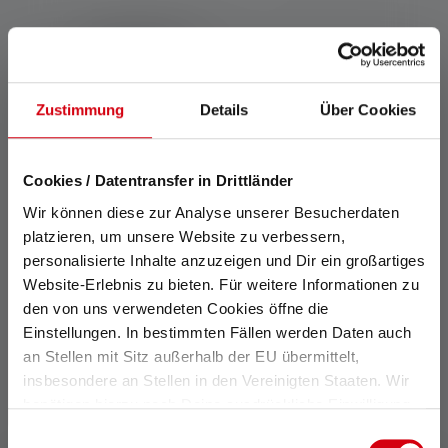
Taschenlampe P7
Farben
Zustimmung
Details
Über Cookies
74,90 €
Sofort verfügbar
Cookies / Datentransfer in Drittländer
Wir können diese zur Analyse unserer Besucherdaten
platzieren, um unsere Website zu verbessern,
personalisierte Inhalte anzuzeigen und Dir ein großartiges
Website-Erlebnis zu bieten. Für weitere Informationen zu
den von uns verwendeten Cookies öffne die
Einstellungen. In bestimmten Fällen werden Daten auch
an Stellen mit Sitz außerhalb der EU übermittelt,
insbesondere an Stellen in den Vereinigten Staaten. Wir
benötigen hierzu noch Deine ausdrückliche Einwilligung,
die Du durch „Alle auswählen“ oder „Auswahl bestätigen“
Einwilligungsauswahl