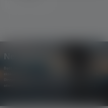
Newsletter
Bądź pierwszym, który dowie się o nowych produktach,
ekskluzywnych promocjach i ekscytujących konkursach.
Otrzymuj wszystkie informacje dotyczące świata
oświetlenia bezpośrednio na swoją skrzynkę pocztową.