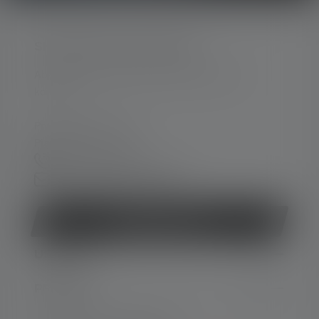
SKONTAKTUJ SIĘ Z NAMI
Aby uzyskać wsparcie i porady, prosimy o
kontakt:
Pn.-pt. 08:00 - 16:00
Piąt. 08:00 - 13:00
+49 212 5948 0
Formularz kontaktowy
Odstąp od umowy
USŁUGA
PRAWNE