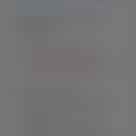
Powiadom mnie, gdy tylko produkt będzie
ponownie dostępny.
Twój adres e-mail
Przesyłając formularz, akceptuję
Ogólne
warunki
i
Politykę prywatności
.
Powiadom mnie o nowych zapasach
Najważniejsze informacje:
Ekonomiczna i ekologiczna - oszczędność
pieniędzy i ochrona środowiska dzięki
akumulatorom.
Dobry strumień świetlny pomimo
kompaktowych rozmiarów - zasięg do 80