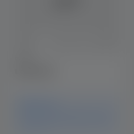
i-Series
Latarka i4R
Ogłoszenie
Ten produkt nie jest już dostępny. Na tej stronie nadal
znajdziesz wszystkie informacje i dane. Jeśli masz
dodatkowe pytania, nasz zespół pomocy technicznej
chętnie Ci pomoże.