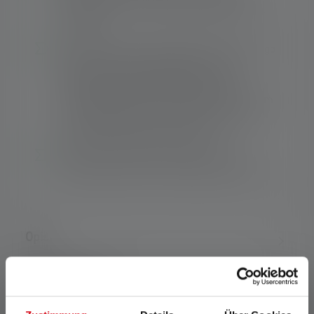
metrów przy strumieniu świetlnym do 120
lumenów
Od jednorodnego, okrągłego światła bliskiego
zasięgu (rozogniskowanego) do ostro
skupionego światła dalekiego zasięgu
(zogniskowanego) - Advanced Focus System
z soczewką reflektora umożliwia wydajne,
dostosowane do potrzeb światło
Wytrzymała metalowa obudowa chroni
lampę przed kurzem i bryzgami wody: IP54
Opis
Dane techniczne