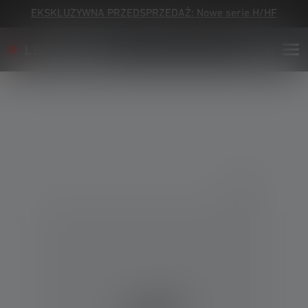
EKSKLUZYWNA PRZEDSPRZEDAŻ: Nowe serie H/HF
Skip image gallery