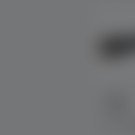
Torcia P7R
Colori
C
Disponibile