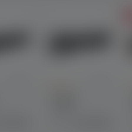
Ve
Average rating of 5 out of 5 stars
A
Torcia TT3R
Colori
C
HF 129.00
CHF 159.00
Disponibile