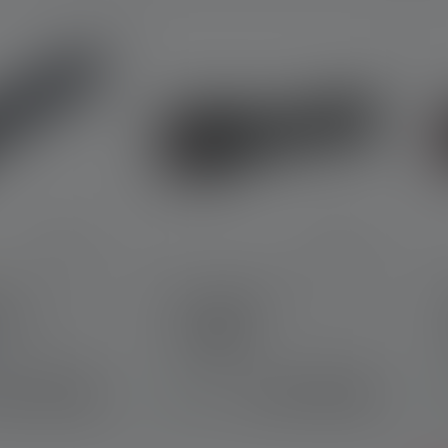
 5 out of 5 stars
th
Torcia P7R Pro
ition
Colori
C
HF 129.00
CHF 159.00
Disponibile