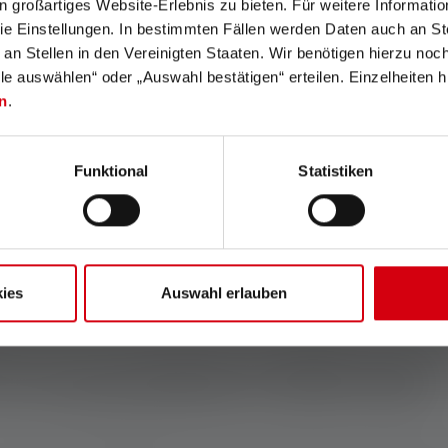
in großartiges Website-Erlebnis zu bieten. Für weitere Informati
e Einstellungen. In bestimmten Fällen werden Daten auch an Ste
 an Stellen in den Vereinigten Staaten. Wir benötigen hierzu no
lle auswählen“ oder „Auswahl bestätigen“ erteilen. Einzelheiten h
n
.
le torce con una portata d
Funktional
Statistiken
le soluzioni di illuminazione più potenti sul mercato. Queste tor
utilissima in molte situazioni.
la natura o di situazioni di emergenza, queste torce garantiscono l
ies
Auswahl erlauben
etri, consentono di esplorare ampie aree, trovare percorsi e ricon
o.
n una portata di 300 metri