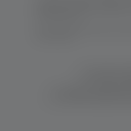
Le nostre torce a LED di questa categoria sono 
illuminazione, tra cui funzioni di segnalazione 
punto di vista dei costi.
Le torce con una portata di 300 metri sono quin
buio più completo.
Torce tascabili con ra
Torce tascabili con raggio d'illumina