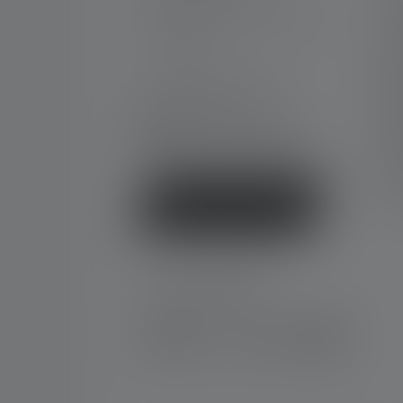
La
Per assistenza e consulenza,
Ca
rivolgersi a:
Ga
Con
lun-ven 08:00 - 16:00
ven 08:00 - 13:00
Do
+49 212 5948 150
Inc
Modulo di contatto
Ne
FA
Dic
Revocare il contratto
SOCIAL MEDIA
Instagram
Facebook
LinkedIn
Youtube