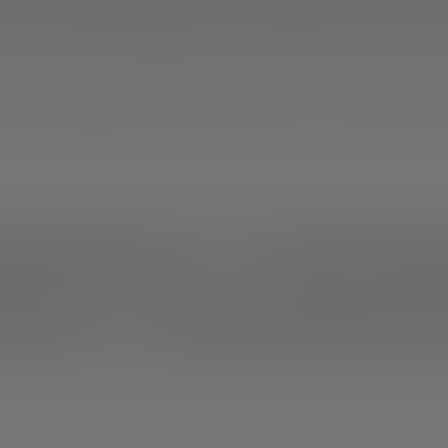
compatte e maneggevoli, il che le rende più facili da trasportare
come i flash SOS. La maggior parte dei modelli è inoltre ricaricabil
di il compagno perfetto per gli avventurieri e i soccorritori che
ggio d'illuminazione da 100m
Torce tascabili con raggio d
zione da 400m
Torce tascabili con raggio d'illuminazione