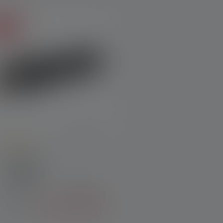
ndita
verage rating of 5 out of 5 stars
Torcia MT14
olori
CHF 139.00
CHF 109.90
Disponibile