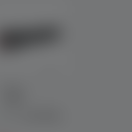
Torcia P6R
olori
CHF 109.00
Disponibile