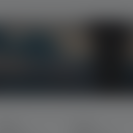
esclusive e gli entusiasmanti concorsi a premi.
 direttamente nella tua casella di posta
RVIZIO
LEGALE