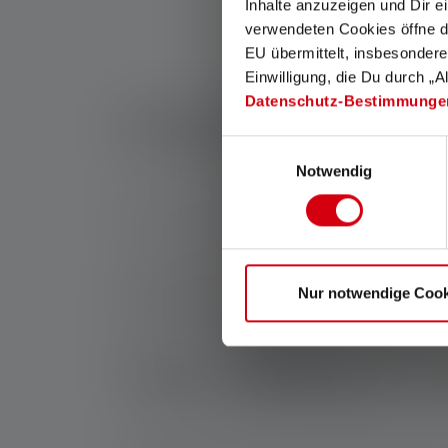
Inhalte anzuzeigen und Dir e
verwendeten Cookies öffne di
EU übermittelt, insbesondere
Einwilligung, die Du durch „A
Datenschutz-Bestimmunge
Cosa possono fare 
Einwilligungsauswahl
Notwendig
Le torce con una portata di 300 metri sono tra 
offrono un'eccezionale gamma di illuminazione, 
Sia che si tratti di
campeggio
, di
escursioni
nel
Nur notwendige Cook
all'oscurità. Grazie alla loro portata di 300 m
particolarmente utile in caso di terreno confus
Torce Ledlenser co