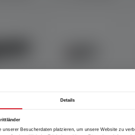
Details
 4.3 out of 5 stars
e QC Edition
Torcia C7 Classic
T
Colori
C
rittländer
e unserer Besucherdaten platzieren, um unsere Website zu verbe
HF 109.00
CHF 79.90
Disponibile