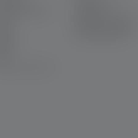
 mia Ledlenser
Condizioni di vendita
rriera presso Ledlenser
Dati societari
ranzia
Protezione dei dati personali
tatti
Declaration On Accessibility
wnloads
Informazioni ambientali
isioni
wsletter
Q
hiarazione di conformità