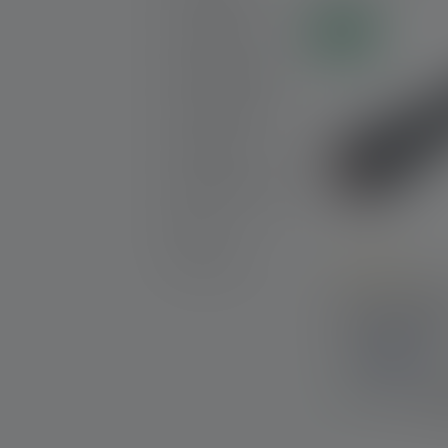
Nuovi prodotti
Nuovo
Set di prodotti
Prodotti incidibili
25th Anniversary
Idee regalo
Prodotti promozionali
Outlet
Spare Parts
Average rating of
Torcia P7R 25
Anniversary Ed
Colori
C
Disponibile