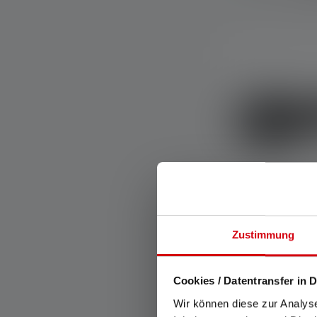
Zustimmung
Average rating of
Torcia P6R Cor
2021
Cookies / Datentransfer in D
Colori
Wir können diese zur Analys
C
Disponibile