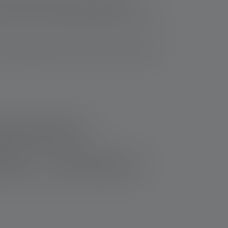
. Spesso offrono diverse modalità di
e, il che le rende ecologiche ed efficienti dal
 hanno bisogno di una visione chiara anche nel
'illuminazione da 200m
 da 500m
Torce da 1000 Lumen