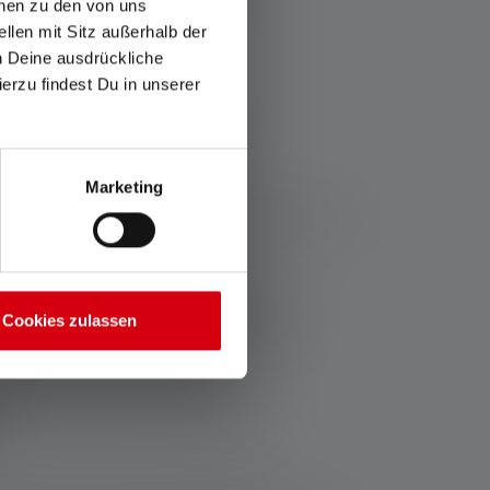
onen zu den von uns
llen mit Sitz außerhalb der
ch Deine ausdrückliche
ierzu findest Du in unserer
i 300 metri?
Marketing
ce sono dotate di una tecnologia LED avanzata e
a possibilità di brillare fino in fondo
Cookies zulassen
oscere tempestivamente gli ostacoli. Ciò è