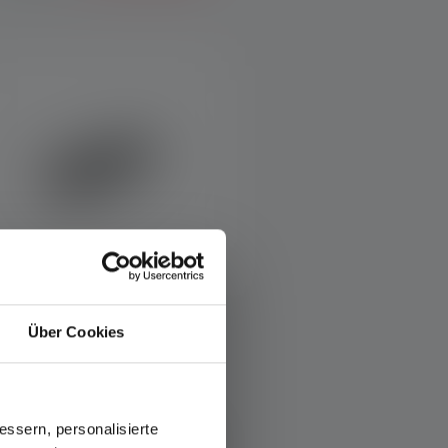
Über Cookies
orcia P7 SE Edition 2020
olori
ssern, personalisierte
CHF 72.00
Disponibile