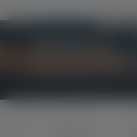
Newsletter
Scopri per primo* i nuovi prodotti, le promozioni 
Ricevi tutte le novità sul mondo dell'illuminazione
elettronica.
CONTATTATECI
SE