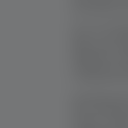
dice a bassa voce—p
Eva è una chirurga
lascia il suo osp
Medici Senza Fro
l’Afghanistan. Luo
cliniche sono in ro
o semplicemente t
RESTITUIRE QUA
Eva ha sentito pe
durante un soggio