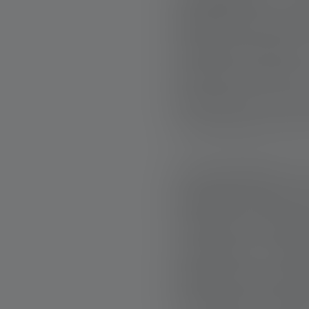
quotidianità—e in m
Medici Senza Front
possibile. Eppure
portata di mano p
della notte, non 
essenziale per pot
OGNI MISSIONE L
Quando Eva torna i
sembrano abbaglia
all’economia. «Al
globale la accomp
Purtroppo non esis