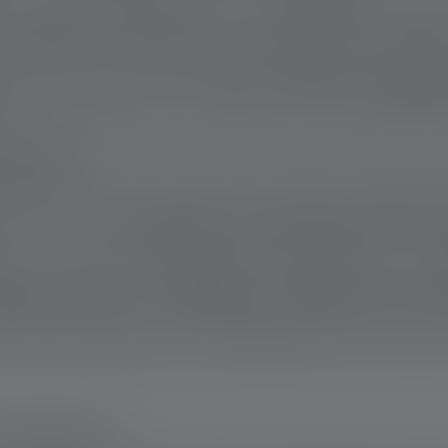
 in modo marginale. Ma è diventato subito
fficiente. «Ho avuto il privilegio di crescer
ione. Non posso annullare questa disugu
sa.» La sua voce è calma, quasi distaccata
 di agire.
tiere fornisce assistenza medica d’emergen
 crisi e di catastrofi—senza distinzioni di 
che. In caso di emergenza medica, tutti i pa
rganizzazione si impegna a rispettare questa
alità, imparzialità e indipendenza. Sono le
ATASTROFE