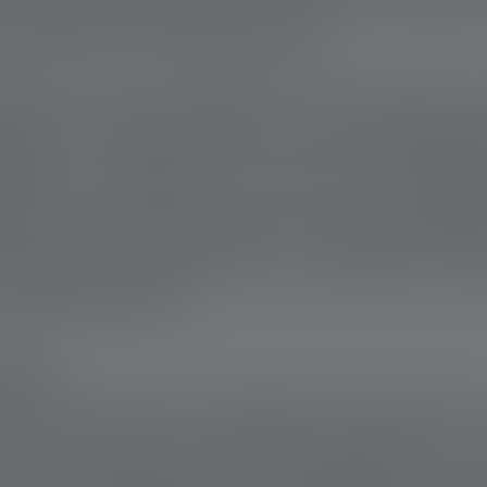
oi rientra in sala operatoria.
. Non una che sceglie la via più sicura. A 
edale in Germania per unirsi all’organiz
ntiere in luoghi da cui altri sono fugg
ghi dove l’accesso alle cure non è affatto
vina, e dove la strada per un ospedale è sp
roppo pericolosa.
LCOSA
r la prima volta il bisogno di assumersi 
rno in Nepal. Ha fatto volontariato in u