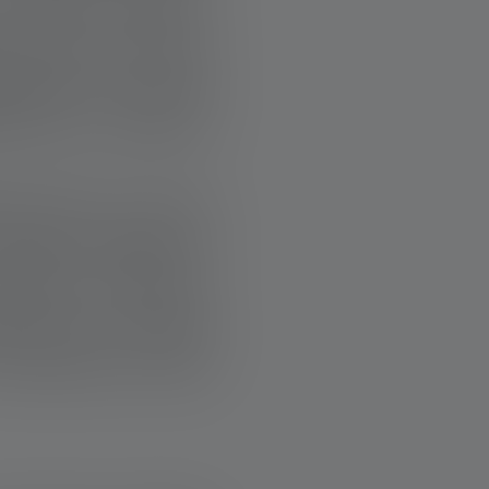
 chiaro: restare a
e in pace e ricevere
aglianza—ma posso
. Non si tratta di
za dove ce n’è più
origine, religione o
zienti sono uguali.
 etica e i principi
 fondamenta di ogni