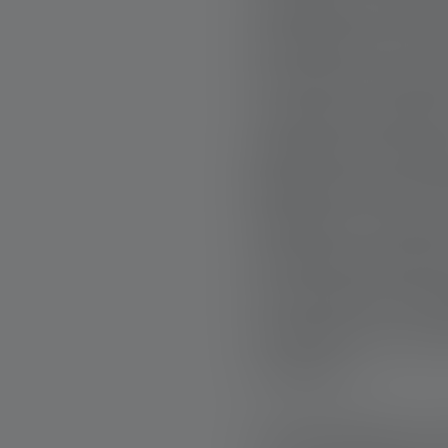
inizialmente solo
guardare non era su
una buona istruz
restituire qualco
patetismo. Si tratta
Medici Senza Fron
bisogno: in zone di
convinzioni politi
Chi lavora per l’o
umanitari di neutr
missione.
TRA ROUTINE E C