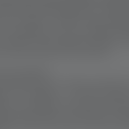
olte aree di missione la fornitura di elettri
iere fornisce quindi generatori o impianti
, torce frontali e manuali restano indisp
er le emergenze. «La luce, in qualsiasi mo
è scontata in molte regioni del mondo», d
er lavorare dal punto di vista medico.»
ASCIA UN SEGNO
n Germania, sono i contrasti a colpirla di 
nti, gli ospedali e il sistema sanitari
cune cose sembrano assurde, molte ingius
agna—senza illusioni, ma nemmeno con ama
te. Ma proprio per questo è ancora più im