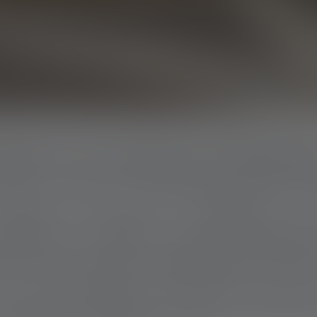
ONE IN SITUAZIONI DI EMERGE
ge su Kunduz, un’inquietante quiete riemp
 pallido, le ombre si allungano nel c
Zettler esce all’aperto, inspira profondamen
te: dopo un attacco in Afghanistan nel 2021,
i, e lei ha operato senza sosta. Ora, alla l
anamente immobile. «Un breve momento 