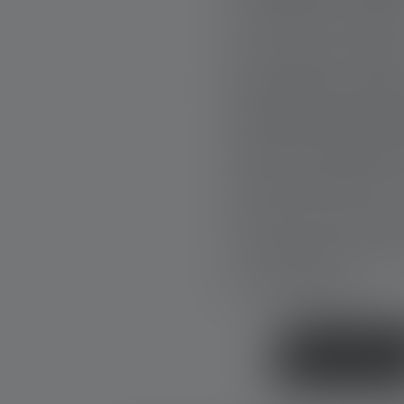
a cercarla, a lottar
Allo stesso temp
psicologico delle
ammette Eva. Rifle
vede in modo diver
incontri preziosi—
Alla fine, per Ev
«L’assistenza med
per nessuno.»
TORNA INDIETR