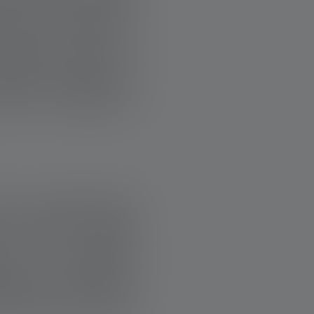
cità non è costante.
 solari ovunque sia
ensabili, sempre a
mento del giorno e
ice Eva. «Eppure è
più. I supermercati
o troppo orientati
te.» Lo squilibrio
rezza. «Giustizia?
portante continuare