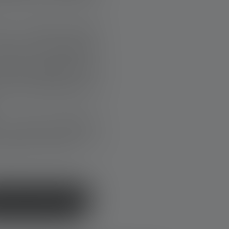
ca e dello stress
anca l’intensità»,
molto—eppure lei lo
 Tante esperienze e
a a ogni missione:
uogo del mondo — e
CI SENZA FRONTIERE