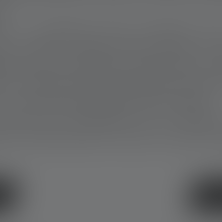
e.»
o, è consapevole della stanchezza fisi
 sue missioni. «Dopo essere tornata, mi m
ttere l’aiuta a elaborare le esperienze. Dà 
so: «Ricevo più di quanto potrei mai dare.
sia sul piano professionale che personale.»
a resta una convinzione, che si rafforz
ica non deve essere un lusso. In nessun l
O
MEDI