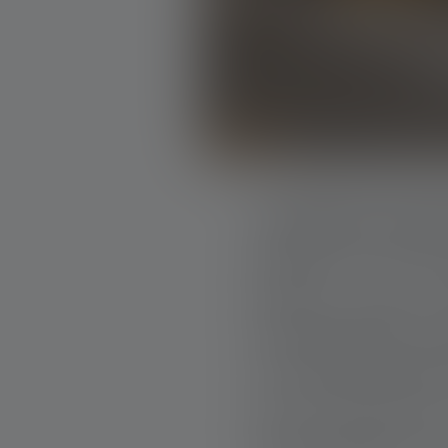
CURARE PERS
Quando il sole sor
diventa azzurro
dell’ospedale. Eva 
una notte estenuan
più di cento ferit
mondo appare str