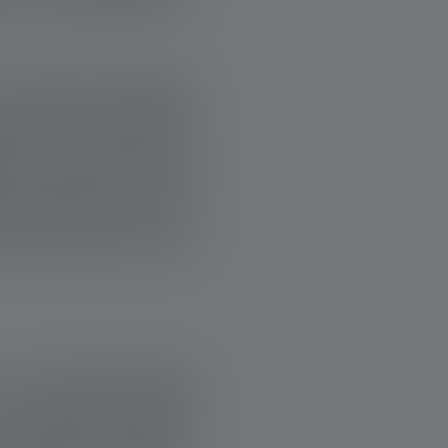
intervalli regolari
zazione umanitaria
iti da tempo—come
 garantito, dove le
esso lunga, bloccata
una responsabilità
n progetto medico,