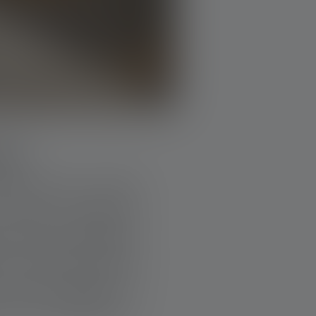
NZA
ie l’aria. Il cielo
ortile polveroso
te. Alle sue spalle,
 sono stati accolti
uce del mattino, il
per riprendermi»,