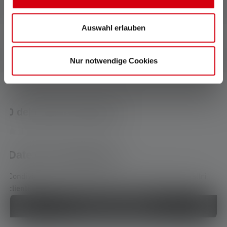
Auswahl erlauben
Nur notwendige Cookies
0 del 0 delle valutazioni
Average rating of 0 out of 5 stars
Date una valutazione!
Condividete la vostra esperienza con il prodotto con altri
clienti.
Scrivi una recensione