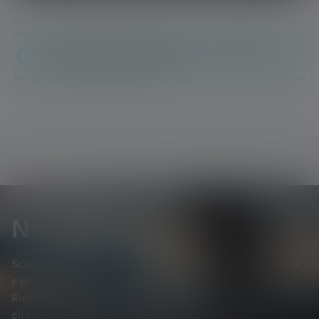
Non sono state trovate recensioni. Condividete le
vostre scoperte con gli altri.
Newsletter
Scopri per primo* i nuovi prodotti, le promozioni esclusive
e gli entusiasmanti concorsi a premi.
Ricevi tutte le novità sul mondo dell'illuminazione
direttamente nella tua casella di posta elettronica.