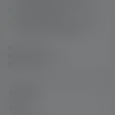
superficiale antiscivolo e pratica clip
Il blocco per il trasporto impedisce l'accensione
accidentale della lampada
Funzionamento con due batterie alcaline AAA
(incluse) o batterie ricaricabili NiMH
Consegna rapida
Resi gratuiti entro 14 giorni
Pagamento sicuro
Descrizione del
Dati tecnici