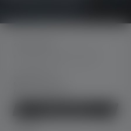
CONTATTATECI
Per assistenza e consulenza, rivolgersi a:
lun-ven 08:00 - 16:00
ven 08:00 - 13:00
+49 212 5948 150
Modulo di contatto
Revocare il contratto
SERVIZIO