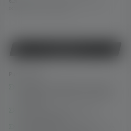
Disponibile immediatamente, tempo di
consegna: 2-5 giorni lavorativi.
o
Acquista ora
Punti salienti:
Lampada di prova compatta con due sorgenti
luminose per un'illuminazione ad ampio raggio
(flood) o spot
Fascio luminoso di qualità superiore per
un'illuminazione precisa
Robusto alloggiamento in plastica con struttura