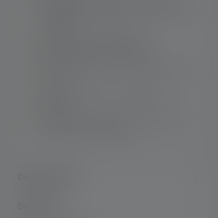
Particolarmente elegante e robusto grazie
all'alloggiamento in plastica con rivestimento
metallico
Tecnologia chip-on-board per una
distribuzione uniforme della luce
Ricaricabile tramite connessione USB in sole
3,5 ore1
Fissaggio flessibile con magnete, gancio e
supporto
Illuminazione ottimale del cantiere grazie al
meccanismo di inclinazione
Descrizione del
Dati tecnici