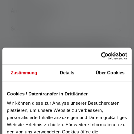
Ambito di consegna
Scaricamento
Caratteristiche e tecnologie
Zustimmung
Details
Über Cookies
Cookies / Datentransfer in Drittländer
Clip di fissaggio
Magnete
Wir können diese zur Analyse unserer Besucherdaten
platzieren, um unsere Website zu verbessern,
Grazie alla pratica clip, è
Il magnete fissa la lampada
personalisierte Inhalte anzuzeigen und Dir ein großartiges
possibile fissare il Ledlenser
ovunque sia necessario.
Website-Erlebnis zu bieten. Für weitere Informationen zu
ovunque sia necessario.
den von uns verwendeten Cookies öffne die