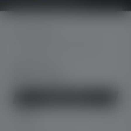
CONTATTATECI
Per assistenza e consulenza, rivolgersi a:
lun-ven 08:00 - 16:00
ven 08:00 - 13:00
+49 212 5948 150
Modulo di contatto
Revocare il contratto
SERVIZIO
LEGALE