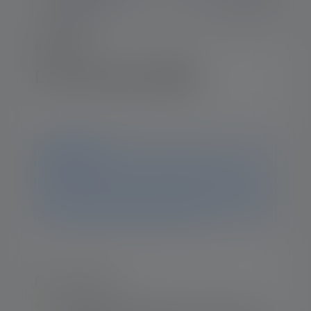
iW-Series
Luce di lavoro iW5R
Avviso
Questo prodotto non è più disponibile. Su questa
pagina troverai comunque tutte le informazioni e i dati
relativi al prodotto. Se hai ulteriori domande, il nostro
team di assistenza sarà lieto di aiutarti.
Punti salienti: