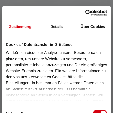
Durchschnittliche Bewertung von 5 von 5 Sternen
Taschenlampe P6R Work Edition 2020
Zustimmung
Details
Über Cookies
Farben
119,00 €
Sofort verfügbar
Cookies / Datentransfer in Drittländer
Wir können diese zur Analyse unserer Besucherdaten
platzieren, um unsere Website zu verbessern,
personalisierte Inhalte anzuzeigen und Dir ein großartiges
Website-Erlebnis zu bieten. Für weitere Informationen zu
den von uns verwendeten Cookies öffne die
Einstellungen. In bestimmten Fällen werden Daten auch
an Stellen mit Sitz außerhalb der EU übermittelt,
insbesondere an Stellen in den Vereinigten Staaten. Wir
benötigen hierzu noch Deine ausdrückliche Einwilligung,
die Du durch „Alle auswählen“ oder „Auswahl bestätigen“
Einwilligungsauswahl