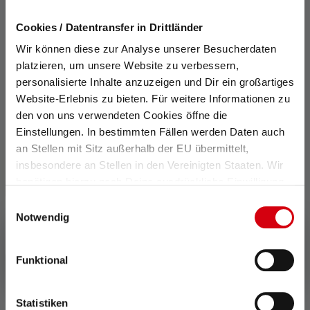
Cookies / Datentransfer in Drittländer
Wir können diese zur Analyse unserer Besucherdaten
Durchschnittliche Bewertung von 5 von 5 Sternen
platzieren, um unsere Website zu verbessern,
Taschenlampe P18R Work Edition 2020
personalisierte Inhalte anzuzeigen und Dir ein großartiges
Farben
Website-Erlebnis zu bieten. Für weitere Informationen zu
den von uns verwendeten Cookies öffne die
289,00 €
Nicht mehr lieferbar
Einstellungen. In bestimmten Fällen werden Daten auch
an Stellen mit Sitz außerhalb der EU übermittelt,
insbesondere an Stellen in den Vereinigten Staaten. Wir
Online only
benötigen hierzu noch Deine ausdrückliche Einwilligung,
die Du durch „Alle auswählen“ oder „Auswahl bestätigen“
Einwilligungsauswahl
erteilen. Einzelheiten hierzu findest Du in unserer
Notwendig
Datenschutz-Bestimmungen
.
Funktional
Statistiken