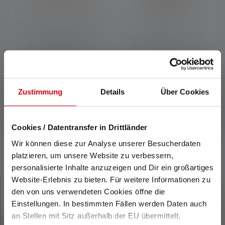
Steuerung
Bei Lampen mit Dual Power
Source kannst Du wahlweise
Sofortiger Zugriff auf den
wiederaufladbare
richtigen Modus, auch unter
Ledlenser-Akku oder
Druck oder mit
Einwegbatterien verwenden.
Handschuhen – denn jede
Sekunde zählt
Zustimmung
Details
Über Cookies
Cookies / Datentransfer in Drittländer
Wir können diese zur Analyse unserer Besucherdaten
Welches Produkt passt zu dir?
platzieren, um unsere Website zu verbessern,
personalisierte Inhalte anzuzeigen und Dir ein großartiges
Produktgalerie überspringen
Website-Erlebnis zu bieten. Für weitere Informationen zu
den von uns verwendeten Cookies öffne die
Einstellungen. In bestimmten Fällen werden Daten auch
an Stellen mit Sitz außerhalb der EU übermittelt,