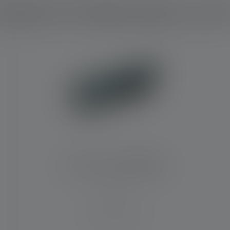
elches Produkt passt zu di
Taschenlampe KIDBEAM4
Leuchtweite (in m)
12