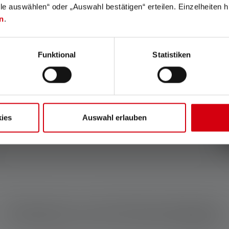
lle auswählen“ oder „Auswahl bestätigen“ erteilen. Einzelheiten h
n
.
Funktional
Statistiken
ies
Auswahl erlauben
Features und Technologien