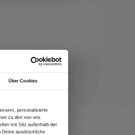
 unter 36 Monaten geeignet. Achtung:
ziehen sich die Werte zu Lichtstrom (Lumen/lm) und
Eine Boost-Funktion (soweit vorhanden) ist mehrmals
Messwerte mit weißem Licht oder der weißen LED
Über Cookies
thaltene(n) Batterie(n) bzw. bei Lampen mit Akku für
ssern, personalisierte
onen zu den von uns
llen mit Sitz außerhalb der
ch Deine ausdrückliche