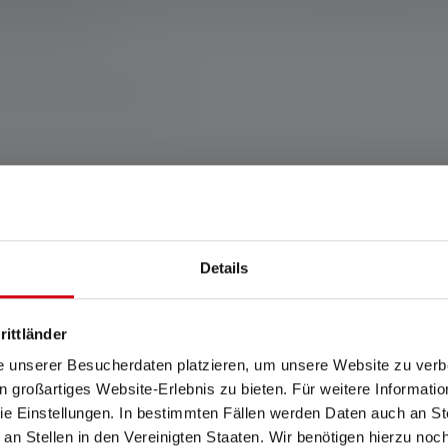
rspezifischen Funktionen und Details. Achtung: Nicht für Kinder
on Erwachsenen.
schland www.ledlenser.com
genannten Einstellung. Ist keine Einstellung ausdrücklich benannt, so be
nd die Werte zur Leuchtdauer (Stunden/h) auf die niedrigste Einstellung. 
Für den Fall, dass die Lampe mit farbigen LEDs ausgestattet ist, sind die 
modi, ist der „Energiesparmodus“ die Grundlage für die Messung.
Details
Wh). Dieser gilt für die im Auslieferungszustand des jeweiligen Artikels en
ufgeladenem Zustand.
rittländer
e unserer Besucherdaten platzieren, um unsere Website zu verbe
in großartiges Website-Erlebnis zu bieten. Für weitere Informati
e Einstellungen. In bestimmten Fällen werden Daten auch an Ste
 an Stellen in den Vereinigten Staaten. Wir benötigen hierzu no
et