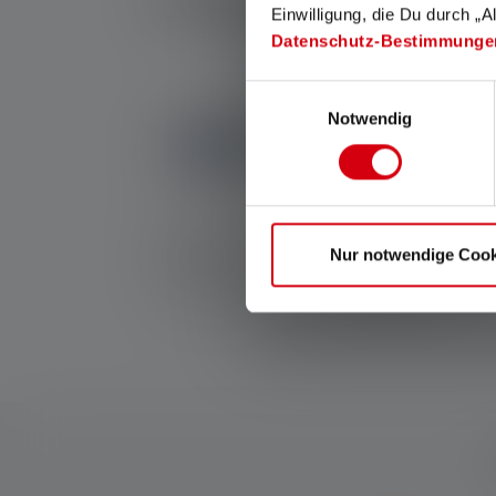
Einwilligung, die Du durch „A
Datenschutz-Bestimmunge
Einwilligungsauswahl
Notwendig
1x
Stirnlampe
1x
Taschenlampe
Nur notwendige Cook
KIDLED4R
(
19,90 €
)
KIDBEAM4
(
19,90 €
)