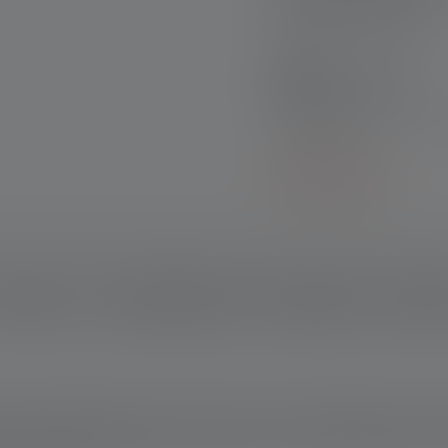
Sichere Zahlung
Produktsets:
Entdecke unsere exklus
Einzelkauf!
Mehr erfahren
schreibung
Technische Daten
Lieferumfang
Downlo
ihren eigenen Augen – ab sofort auch mit ihrem eigenen Licht. M
on in die Dunkelheit gehen. Ob zum Lesen, auf Nachtwanderungen,