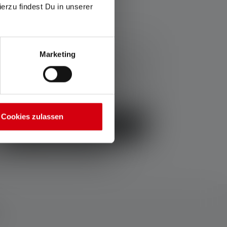
ierzu findest Du in unserer
39,80 €
Preisvorteil im Set:
Marketing
33,75 €
Preise inkl. MwSt. zzgl. Versandkosten
Cookies zulassen
Jetzt kaufen