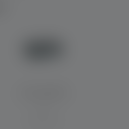
r?
Stirnlampe KIDLED2
Leuchtweite (in m)
9