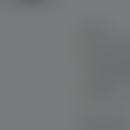
Highlights:
Vielseitig: Weißlich
Sicher: Stirnband ö
Praktisch: integrier
Befestigungsmöglic
Schulranzen, Rucks
Energiesparend: a
(optional)
Nachhaltig: Wieder
Schnelle Lieferung
Kostenloser Rückve