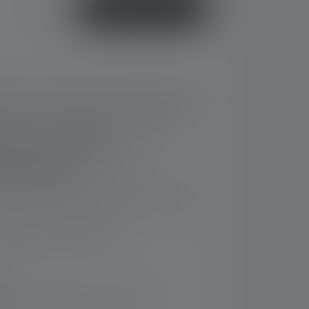
oder
Jetzt kaufen
t, Rotlicht und Blaulicht mit Blinkfunktionen
ffnet sich unter Belastung automatisch
ter Metallclip für weitere
hkeiten ohne Stirnband (z. B. an
ack, Kleidung)
utomatische Abschaltung nach 20 Minuten
aufladbar per Micro-USB
rsand innerhalb von 14 Tagen