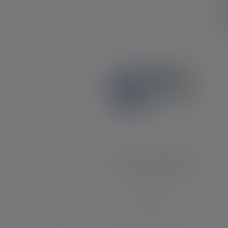
W
Produktgalerie überspringen
Stirnlampe KIDLED4R
Leuchtweite (in m)
9