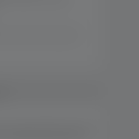
iven Sets und spare im Vergleich zum
ads
it der Ledlenser Kidled4R können die jungen
 als Signallicht oder Lichtspielzeug: Diese