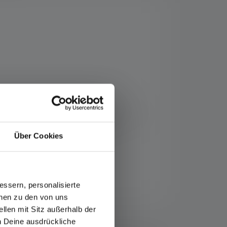
-Prism-Technologie eine effiziente,
 mit Rotlicht zum Erhalt der
Connect WL jederzeit personalisieren und
und damit immer einsatzbereit.
Über Cookies
ssern, personalisierte
onen zu den von uns
llen mit Sitz außerhalb der
fos-service/garantie/
ch Deine ausdrückliche