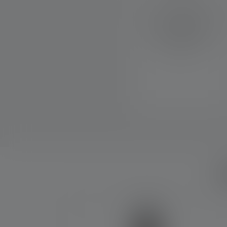
Rotes Licht hat die Fähigkeit,
die natürliche
Nachtsichtfähigkeit des
menschlichen Auges zu
erhalten.
W
Produktgalerie überspringen