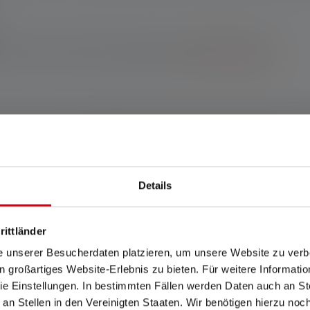
r Webshop: 10 Jahre Garantie nach Registrierung. Bei Käufen über
tst du 7 Jahre Garantie nach Registrierung.
*Zu den Bedingungen.
 Laterne für alle Lebenslagen. Sie bietet dank modernster Micro
g der Umgebung – entweder mit angenehm warmweißem Licht oder
t App und der mitgelieferten Fernbedienung lässt sich die ML6 
-Funktion und diversen Anbringungsmöglichkeiten ausgestattet 
Details
schland www.ledlenser.com
rittländer
e unserer Besucherdaten platzieren, um unsere Website zu verbe
in großartiges Website-Erlebnis zu bieten. Für weitere Informati
e Einstellungen. In bestimmten Fällen werden Daten auch an Ste
Jahre. Garantiebedingungen einsehbar unter https://ledlenser.com/de-de/in
 an Stellen in den Vereinigten Staaten. Wir benötigen hierzu no