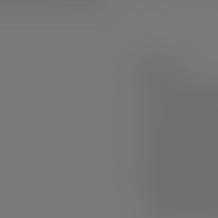
Highlights:
Modernste Linsente
und hohe Energieef
Personalisierung d
Fernbedienung und
Besonders angeneh
zusätzlicher Rotli
Magnetic Charge S
Gummihaken zum Au
Positionierung auf
Standfuß mit zusät