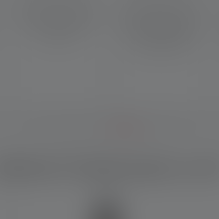
Bei Lampen, die stufenlos
Die Memory Function stellt
dimmbar sind, kannst du die
die Lampe bei Bedarf so ein,
passende Lichtstärke
dass sie beim Anschalten in
auswählen.
dem zuletzt genutzten
Lichtmodus startet.
elches Produkt passt zu di