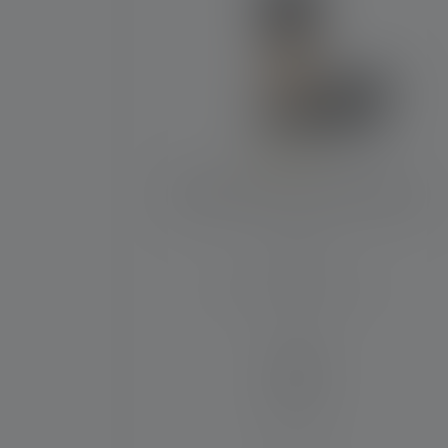
Durchschnittliche Bewertung von 4.5 von 5
Laterne ML6 Connect Warm Light
Max. Lichtstrom (in lm)
750
Material
PC