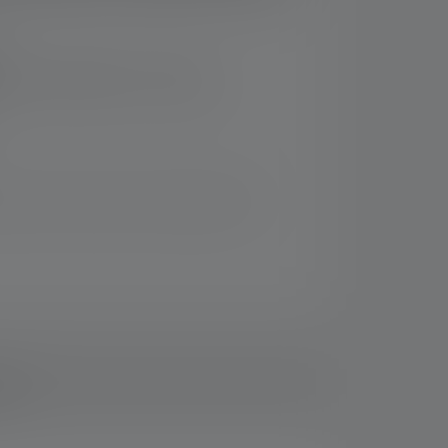
rsand innerhalb von 14 Tagen
iven Sets und spare im Vergleich zum
ads