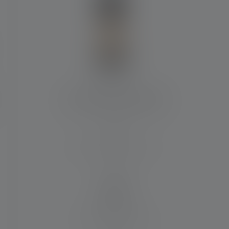
 Sternen
Laterne ML6 Warm Light
Max. Lichtstrom (in lm)
750
Material
Aluminiumlegierung