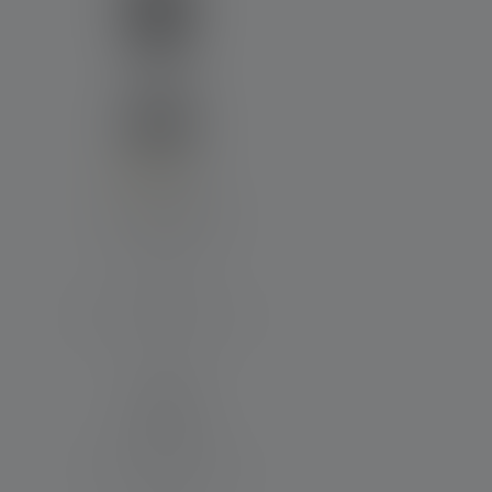
Durchschnittliche Bewertung von 4 von 5 Sternen
Laterne ML6
Max. Lichtstrom (in lm)
750
Material
Aluminiumlegierung