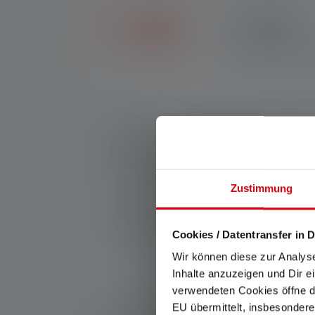
2+5 JAHRE
Exklusiv im Ledlense
andere Händler erhäl
Nr:
502201
Die ML6 Connect WL ist die smart steuerbare
blendfreie und zielgerichtete Ausleuchtun
Nachtsichtfähigkeit. Dank Ledlenser Connec
fernsteuern. Die Laterne ist mit Powerbank
Zustimmung
Hersteller:
Ledlenser GmbH & Co. KG
Kronenstraße 5-7 | 42699 Solingen | Deut
Cookies / Datentransfer in D
WEEE-Reg-Nr.: DE 20612570
Wir können diese zur Analys
Inhalte anzuzeigen und Dir e
verwendeten Cookies öffne di
*: 7 Jahre Garantie nur bei Registrierung, sonst 2 
EU übermittelt, insbesondere