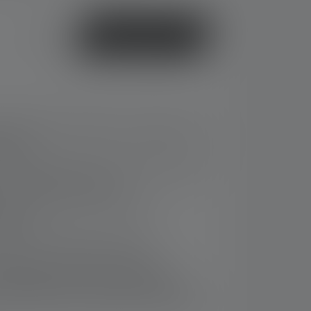
oder
Jetzt kaufen
chnologie für blendfreies, homogenes Licht
fizienz
er Lichtfunktionen und Fernsteuerung dank
 Ledlenser Connect App
me, warmweiße Lichtfarbe und
chtmodus
ystem und Powerbank-Funktion
fhängen, eingebauter Magnet zur
 Metalloberflächen sowie abnehmbarer
zlich integriertem, klappbarem Metallhaken