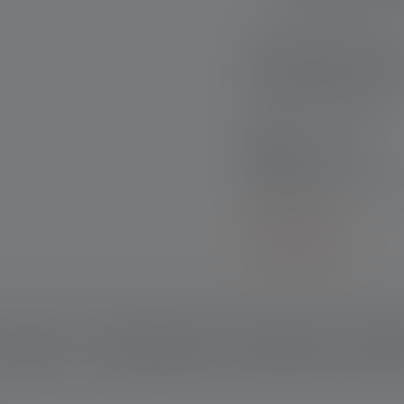
Schnelle Lieferung
Kostenloser Rückve
Sichere Zahlung
Produktsets:
Entdecke unsere exklus
Einzelkauf!
Mehr erfahren
schreibung
Technische Daten
Lieferumfang
Downlo