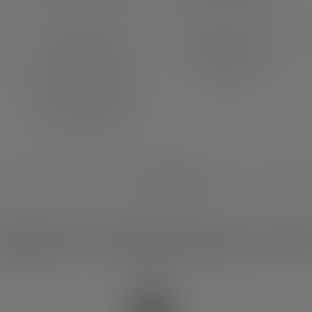
Unsere innovative
Mit dem Magnetic Charge
Linsentechnologie mit
System lässt sich das
optischer Mikrostruktur
Ladekabel schnell und
ermöglicht eine blendfreie
einfach an die Lampe
Lichtverteilung und einen
anbringen.
bis zu dreimal stärkeren
Lichtschein bei gleichzeitig
hoher Effizienz.
elches Produkt passt zu di