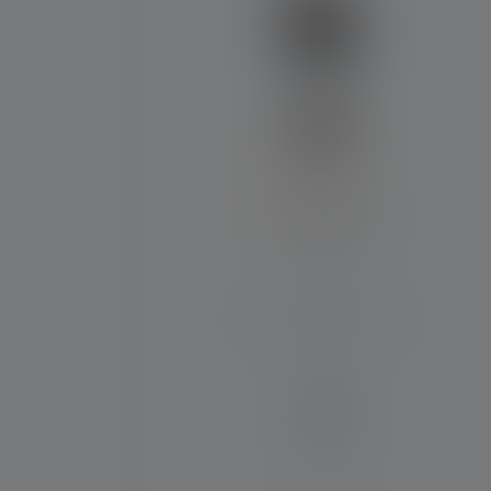
Durchschnittliche Bewertung von 4 von 5 S
Laterne ML4
Max. Lichtstrom (in lm)
300
Material
PC