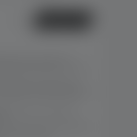
oder
Jetzt kaufen
 Outdoor-Lampe von Ledlenser mit
echnologie für blendfreies Licht und hohe
ogy ermöglicht eine Verlängerung der
 AA-Batterien als Backup des mitgelieferten
er Elemente auch im Dunkeln leicht
nbar
s für flexible Anwendung und Befestigung
 zum besseren Erhalt der