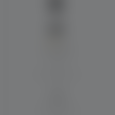
ternen
Durchschnittliche Bewertung von 4 von 5 Sternen
Laterne ML6
Max. Lichtstrom (in lm)
750
Material
Aluminiumlegierung