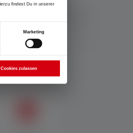
fos-service/garantie/
ierzu findest Du in unserer
ziehen sich die Werte zu Lichtstrom (Lumen/lm) und
Eine Boost-Funktion (soweit vorhanden) ist mehrmals
Messwerte mit weißem Licht oder der weißen LED
Marketing
thaltene(n) Batterie(n) bzw. bei Lampen mit Akku für
Cookies zulassen
Rotes Licht
Transportsperre