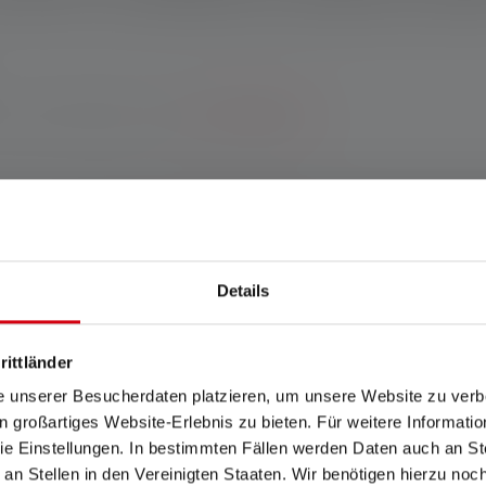
Garantie bei Registrierung.
*Zu den Bedingungen.
 hast du überall die ideale Beleuchtung dabei. Dank modernste
ete Ausleuchtung der Umgebung. Energie bezieht sie über den mitg
r flexible Anwendungs- und Befestigungsmöglichkeiten und lässt
Details
wenn man sie braucht.
rittländer
schland www.ledlenser.com
e unserer Besucherdaten platzieren, um unsere Website zu verbe
in großartiges Website-Erlebnis zu bieten. Für weitere Informati
e Einstellungen. In bestimmten Fällen werden Daten auch an Ste
 an Stellen in den Vereinigten Staaten. Wir benötigen hierzu no