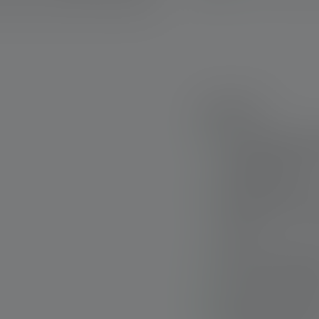
Highlights:
Die ultrakompakte
modernster Linsent
Energieeffizienz
Dual Power Technol
Nutzungszeit durch
Akkus
Dank nachleuchtend
auffind- und bedie
Karabinerverschlus
Wahlweise Rotlicht