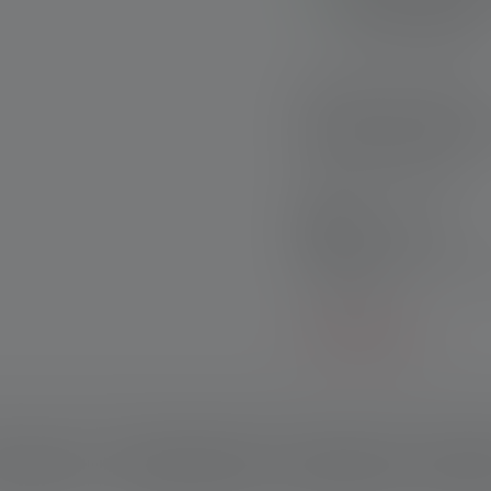
Nachtsichtfähigkeit
Schnelle Lieferung
Kostenloser Rückve
Sichere Zahlung
Produktsets:
Entdecke unsere exklus
Einzelkauf!
Mehr erfahren
schreibung
Technische Daten
Lieferumfang
Downlo