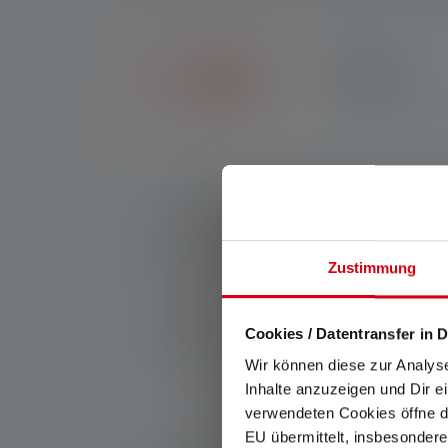
7 JAHRE
Erhalte sieben Jahre 
Nr:
502053
Mit der ultrakompakten Outdoor-Laterne ML4
eine effiziente, blendfreie und zielgericht
Batterie. Der Karabinerverschluss sorgt fü
Zustimmung
anbringen, so dass die ML4 immer da ist, 
Hersteller:
Ledlenser GmbH & Co. KG
Cookies / Datentransfer in D
Kronenstraße 5-7 | 42699 Solingen | Deut
Wir können diese zur Analys
WEEE-Reg-Nr.: DE 20612570
Inhalte anzuzeigen und Dir e
verwendeten Cookies öffne di
EU übermittelt, insbesondere