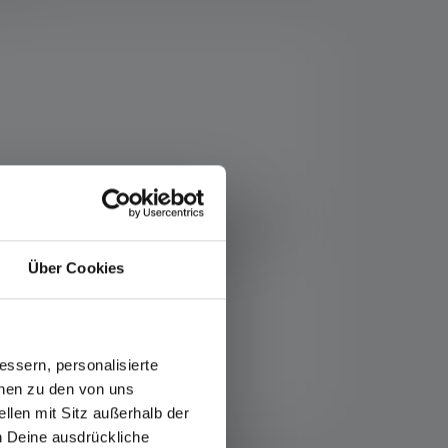
r Micro-Prism-Technologie bietet die ML4
elieferten Akku oder über eine AA-Alkaline-
 sich zum Beispiel gut am Rucksack
Über Cookies
ssern, personalisierte
onen zu den von uns
llen mit Sitz außerhalb der
ch Deine ausdrückliche