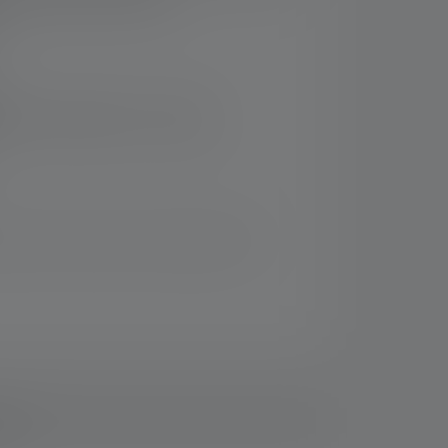
rsand innerhalb von 14 Tagen
iven Sets und spare im Vergleich zum
ads