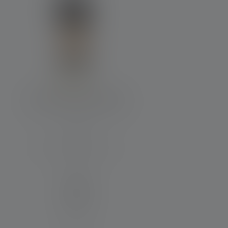
Durchschnittliche Bewertung von 4.7 von 5 Sternen
Laterne ML4 Warm Light
Max. Lichtstrom (in lm)
300
Material
PC