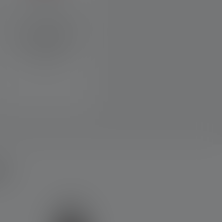
Rotes Licht hat die Fähigkeit,
Die optional aktivierbare
die natürliche
Sperrfunktion verhindert
Nachtsichtfähigkeit des
eine versehentliche
menschlichen Auges zu
Aktivierung der Lampe im
erhalten.
Rucksack oder Koffer.
r?