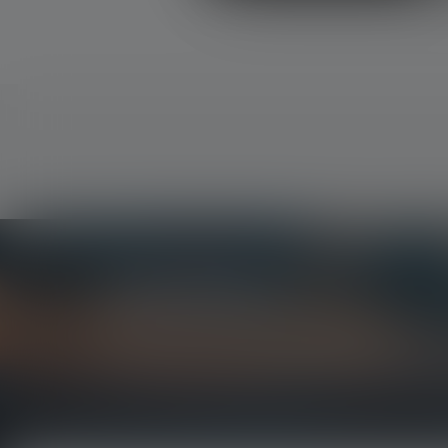
Newsletter
Erfahre als Erste*r von neuen Produkten, exklu
Erhalte alles rund um die Welt des Lichts, direkt 