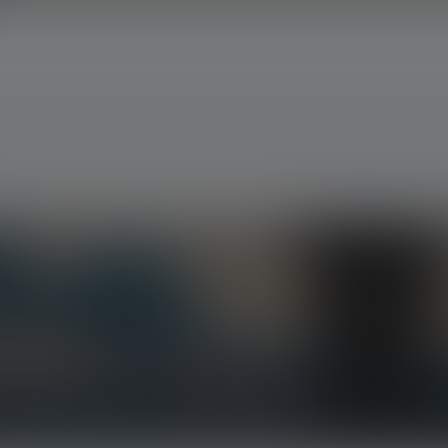
siven Aktionen und spannenden Gewinnspielen.
in Dein Postfach.