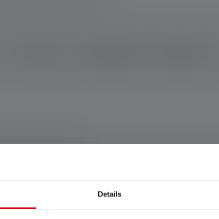
Beschreibung
Technische Daten
Lieferumfang
schland www.ledlenser.com
Details