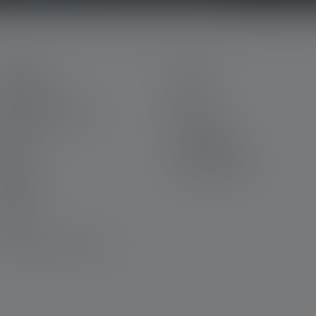
ERVICE
LEGAL
ein Ledlenser
AGB
arriere bei Ledlenser
Impressum
arantie
Datenschutz
ontakt
Barrierefreiheit
ownloads
Umwelthinweise
ravur
ewsletter
AQ
onformitätserklärungen