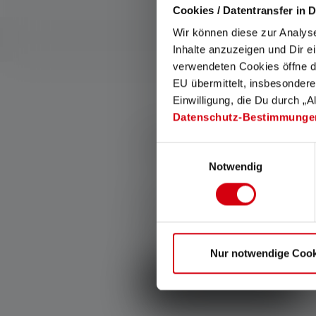
Cookies / Datentransfer in D
Wir können diese zur Analys
Inhalte anzuzeigen und Dir e
verwendeten Cookies öffne di
EU übermittelt, insbesondere
Einwilligung, die Du durch „A
Datenschutz-Bestimmunge
0 von 0 Bewertungen
Einwilligungsauswahl
Notwendig
Durchschnittliche Bewertung von 
Gib eine Bewertung 
Teile Deine Erfahrungen mit dem
Nur notwendige Cook
Produkt mit anderen Kunden.
Schreibe eine Bewertung