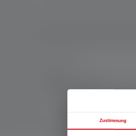
Nr:
SP500853_HS
Hersteller:
Ledlenser GmbH & Co. KG
Kronenstraße 5-7 | 42699 Solingen | Deut
WEEE-Reg-Nr.: DE 20612570
Zustimmung