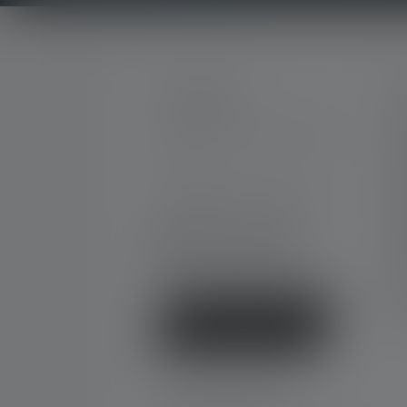
KONTAKT
S
M
Unterstützung und Beratung
K
unter:
G
K
Mo-Do. 08:00 - 16:00 Uhr
Fr. 08:00 - 13:00 Uhr
D
+49 212 5948 0
G
Kontaktformular
N
F
K
Vertrag widerrufen
SOCIAL MEDIA