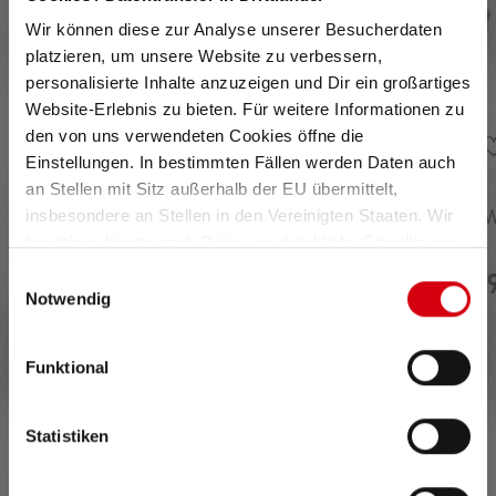
Wir können diese zur Analyse unserer Besucherdaten
platzieren, um unsere Website zu verbessern,
personalisierte Inhalte anzuzeigen und Dir ein großartiges
Website-Erlebnis zu bieten. Für weitere Informationen zu
den von uns verwendeten Cookies öffne die
Einstellungen. In bestimmten Fällen werden Daten auch
an Stellen mit Sitz außerhalb der EU übermittelt,
Durchschnittliche Bewe
insbesondere an Stellen in den Vereinigten Staaten. Wir
Stirnlampe EXH8R
Taschenlampe P5R 
Edition 2020
benötigen hierzu noch Deine ausdrückliche Einwilligung,
die Du durch „Alle auswählen“ oder „Auswahl bestätigen“
Nicht mehr
Nicht mehr
Einwilligungsauswahl
189,00 €
89,
lieferbar
lieferbar
erteilen. Einzelheiten hierzu findest Du in unserer
Notwendig
Datenschutz-Bestimmungen
.
Funktional
Statistiken
0 von 0 Bewertungen