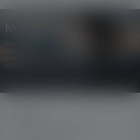
Newsletter
Erfahre als Erste*r von neuen Produkten, exklusiven
Aktionen und spannenden Gewinnspielen.
Erhalte alles rund um die Welt des Lichts, direkt in Dein
Postfach.
KONTAKT
Unterstützung und Beratung unter: