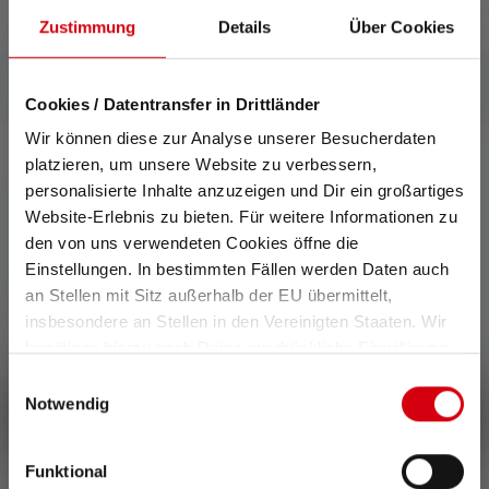
Zustimmung
Details
Über Cookies
Cookies / Datentransfer in Drittländer
Wir können diese zur Analyse unserer Besucherdaten
platzieren, um unsere Website zu verbessern,
personalisierte Inhalte anzuzeigen und Dir ein großartiges
0 von 0 Bewertungen
Website-Erlebnis zu bieten. Für weitere Informationen zu
den von uns verwendeten Cookies öffne die
Einstellungen. In bestimmten Fällen werden Daten auch
Durchschnittliche Bewertung von 0 von 5 Sternen
Gib eine Bewertung ab!
an Stellen mit Sitz außerhalb der EU übermittelt,
insbesondere an Stellen in den Vereinigten Staaten. Wir
Teile Deine Erfahrungen mit dem Produkt mit anderen
benötigen hierzu noch Deine ausdrückliche Einwilligung,
Kunden.
die Du durch „Alle auswählen“ oder „Auswahl bestätigen“
Einwilligungsauswahl
erteilen. Einzelheiten hierzu findest Du in unserer
Notwendig
Schreibe eine Bewertung
Datenschutz-Bestimmungen
.
Funktional