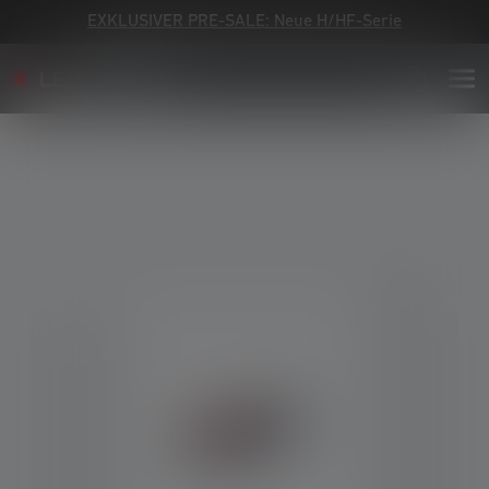
EXKLUSIVER PRE-SALE: Neue H/HF-Serie
Bildergalerie überspringen