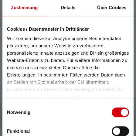
Zustimmung
Details
Über Cookies
Cookies / Datentransfer in Drittländer
Wir können diese zur Analyse unserer Besucherdaten
platzieren, um unsere Website zu verbessern,
personalisierte Inhalte anzuzeigen und Dir ein großartiges
0 von 0 Bewertungen
Website-Erlebnis zu bieten. Für weitere Informationen zu
den von uns verwendeten Cookies öffne die
Einstellungen. In bestimmten Fällen werden Daten auch
Durchschnittliche Bewertung von 0 von 5 Sternen
Gib eine Bewertung ab!
an Stellen mit Sitz außerhalb der EU übermittelt,
insbesondere an Stellen in den Vereinigten Staaten. Wir
Teile Deine Erfahrungen mit dem Produkt mit anderen
benötigen hierzu noch Deine ausdrückliche Einwilligung,
Kunden.
die Du durch „Alle auswählen“ oder „Auswahl bestätigen“
Einwilligungsauswahl
erteilen. Einzelheiten hierzu findest Du in unserer
Notwendig
Schreibe eine Bewertung
Datenschutz-Bestimmungen
.
Funktional