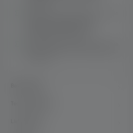
Laufgruppen
Akkubox lässt sich vom Band oder Gurt lösen
und kann in Kombination mit dem
mitgelieferten Verlängerungskabel
anderweitig verstaut werden
Zwei Energy Modes – Energy Saving für lange
Laufzeit und Constant Current für konstante
Lichtleistung
Beschreibung
Technische Daten
Lieferumfang