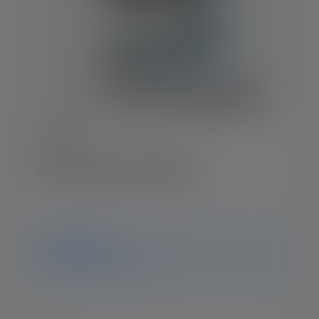
NEO-Serie
Stirnlampe NEO10R
Hinweis
ledlenser.pdp.endOfLife